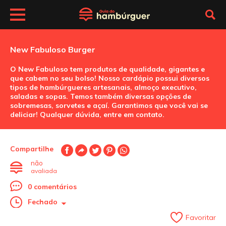
New Fabuloso Burger
O New Fabuloso tem produtos de qualidade, gigantes e
que cabem no seu bolso! Nosso cardápio possui diversos
tipos de hambúrgueres artesanais, almoço executivo,
saladas e sopas. Temos também diversas opções de
sobremesas, sorvetes e açaí. Garantimos que você vai se
deliciar! Qualquer dúvida, entre em contato.
Compartilhe
não
avaliada
0 comentários
Fechado
Favoritar