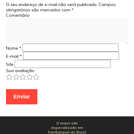
O seu endereço de e-mail não será publicado.
Campos
obrigatórios são marcados com
*
Comentário
Nome
*
E-mail
*
Site
Sua avaliação
1
2
3
4
5
O maior site
especializado em
hambúrguer do Brasil