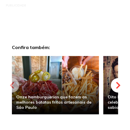
PUBLICIDADE
Confira também:
Onze hamburguerias que fazem as
Oito hambu
melhores batatas fritas artesanais de
celebridade
São Paulo
sabia