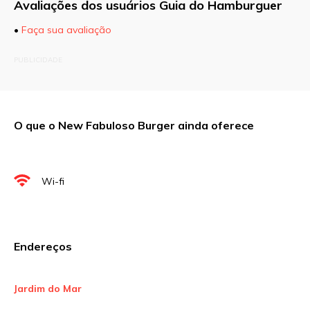
Avaliações dos usuários Guia do Hamburguer
•
Faça sua avaliação
O seu endereço de e-mail não será publicado.
PUBLICIDADE
Campos obrigatórios são marcados com
*
Comentário
O que o New Fabuloso Burger ainda oferece
Nome
*
Wi-fi
E-mail
*
Endereços
Site
Jardim do Mar