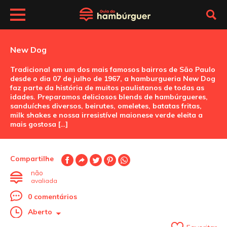
New Dog
Tradicional em um dos mais famosos bairros de São Paulo
desde o dia 07 de julho de 1967, a hamburgueria New Dog
faz parte da história de muitos paulistanos de todas as
idades. Preparamos deliciosos blends de hambúrgueres,
sanduíches diversos, beirutes, omeletes, batatas fritas,
milk shakes e nossa irresistível maionese verde eleita a
mais gostosa […]
Compartilhe
não
avaliada
0 comentários
Aberto