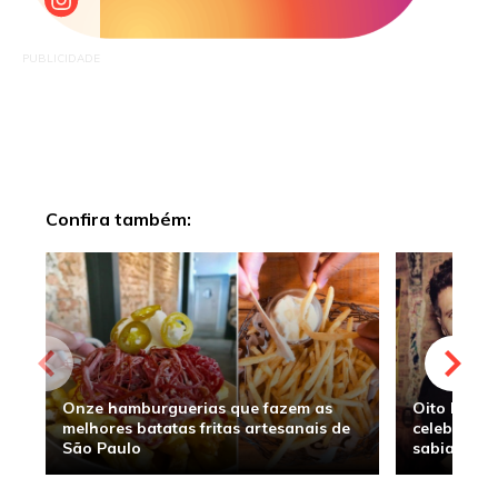
PUBLICIDADE
Confira também:
Onze hamburguerias que fazem as
Oito hambu
melhores batatas fritas artesanais de
celebridade
São Paulo
sabia