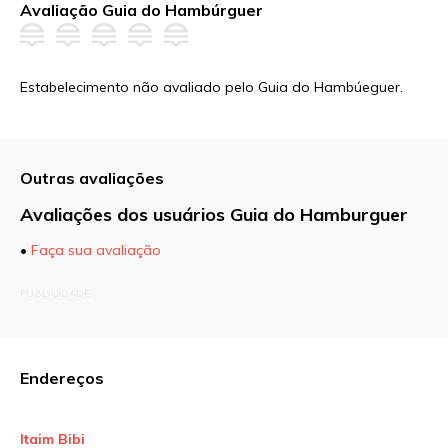
Avaliação Guia do Hambúrguer
Estabelecimento não avaliado pelo Guia do Hambúeguer.
Outras avaliações
Avaliações dos usuários Guia do Hamburguer
•
Faça sua avaliação
O seu endereço de e-mail não será publicado.
PUBLICIDADE
Campos obrigatórios são marcados com
*
Comentário
Endereços
Itaim Bibi