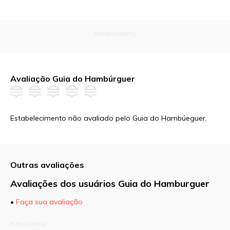
OFERECIMENTO
Avaliação Guia do Hambúrguer
Estabelecimento não avaliado pelo Guia do Hambúeguer.
Outras avaliações
Avaliações dos usuários Guia do Hamburguer
•
Faça sua avaliação
O seu endereço de e-mail não será publicado.
PUBLICIDADE
Campos obrigatórios são marcados com
*