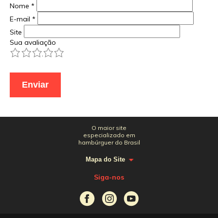
Nome
*
E-mail
*
Site
Sua avaliação
1
2
3
4
5
O maior site
especializado em
hambúrguer do Brasil
Mapa do Site
Siga-nos