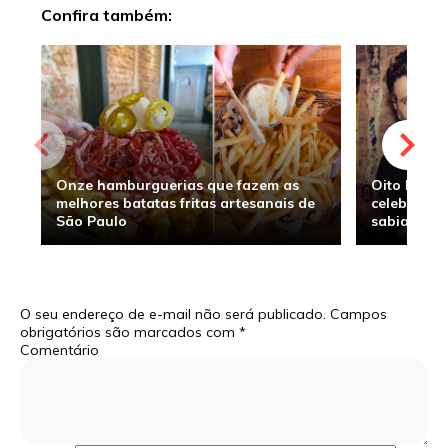
Confira também:
Onze hamburguerias que fazem as
Oito hambu
melhores batatas fritas artesanais de
celebridade
São Paulo
sabia
O seu endereço de e-mail não será publicado.
Campos
obrigatórios são marcados com
*
Comentário