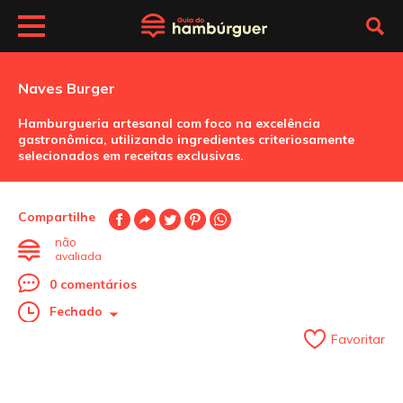
Naves Burger
Hamburgueria artesanal com foco na excelência
gastronômica, utilizando ingredientes criteriosamente
selecionados em receitas exclusivas.
Compartilhe
não
avaliada
0 comentários
Fechado
Favoritar