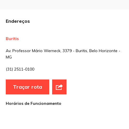
Comentário
Endereços
Buritis
Nome
*
Av. Professor Mário Werneck, 3379 - Buritis, Belo Horizonte -
MG
E-mail
*
(31) 2511-0100
Traçar rota
Site
Horários de Funcionamento
Sua avaliação