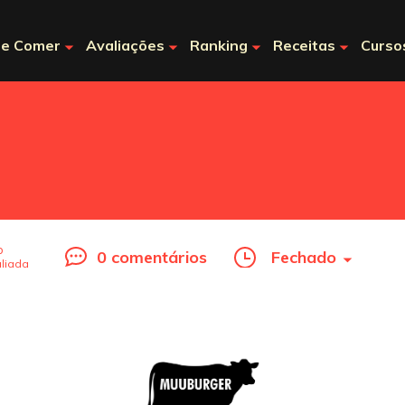
e Comer
Avaliações
Ranking
Receitas
Curso
o
0 comentários
Fechado
liada