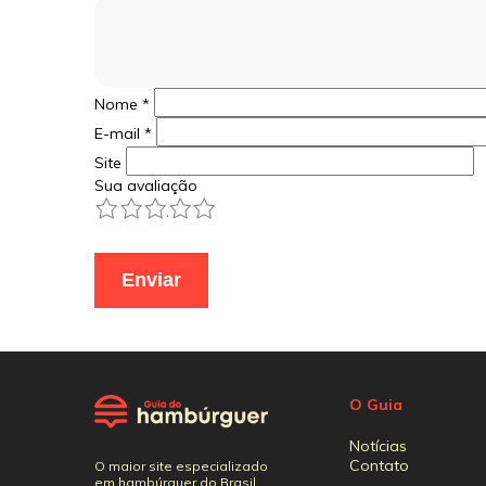
Nome
*
E-mail
*
Site
Sua avaliação
1
2
3
4
5
O Guia
Notícias
Contato
O maior site especializado
em hambúrguer do Brasil