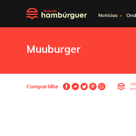
Notícias
Ond
Muuburger
nã
Compartilhe
ava