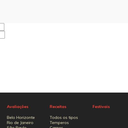
Avaliações
Receitas
Festivais
Belo Horizonte
Todos os tipos
Rio de Janeiro
Temperos
São Paulo
Carnes