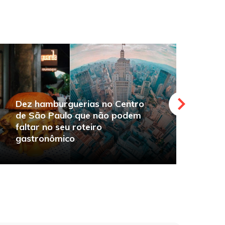
Dez hamburguerias no Centro
de São Paulo que não podem
faltar no seu roteiro
O
gastronômico
s