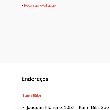
•
Faça sua avaliação
O seu endereço de e-mail não será pu
marcados com
*
Comentário
Nome
*
E-mail
*
Endereços
Site
Itaim Bibi
Sua avaliação
R. Joaquim Floriano, 1057 - Itaim Bibi, São