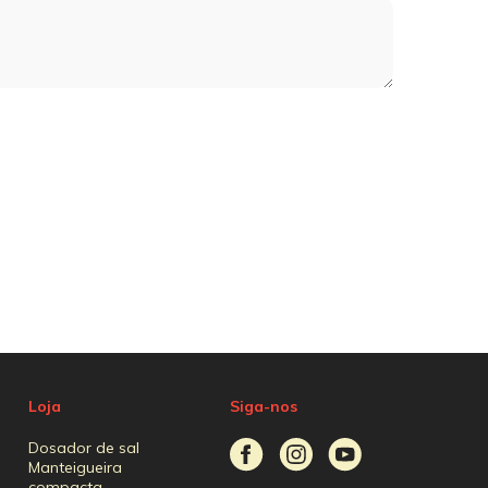
Loja
Siga-nos
Dosador de sal
Manteigueira
compacta