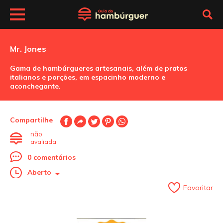
Mr. Jones
Gama de hambúrgueres artesanais, além de pratos
italianos e porções, em espacinho moderno e
aconchegante.
Compartilhe
não
avaliada
0 comentários
Aberto
Favoritar