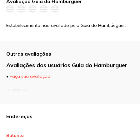
Avaliação Guia do Hambúrguer
Estabelecimento não avaliado pelo Guia do Hambúeguer.
Outras avaliações
Avaliações dos usuários Guia do Hamburguer
•
Faça sua avaliação
O seu endereço de e-mail não será publicado.
PUBLICIDADE
Campos obrigatórios são marcados com
*
Comentário
Endereços
Butantã