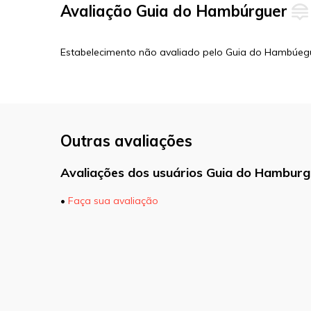
Avaliação Guia do Hambúrguer
Estabelecimento não avaliado pelo Guia do Hambúeg
Outras avaliações
Avaliações dos usuários Guia do Hamburg
•
Faça sua avaliação
O seu endereço de e-mail não será pu
marcados com
*
Comentário