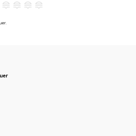
uer.
uer
blicado.
Campos obrigatórios são