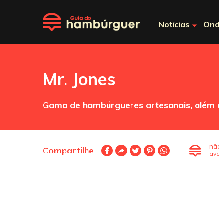
Notícias
Ond
Mr. Jones
Gama de hambúrgueres artesanais, além d
nã
Compartilhe
ava