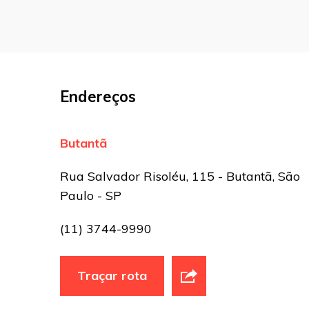
Nome
*
E-mail
*
Endereços
Site
Butantã
Sua avaliação
Rua Salvador Risoléu, 115 - Butantã, São
Paulo - SP
(11) 3744-9990
Traçar rota