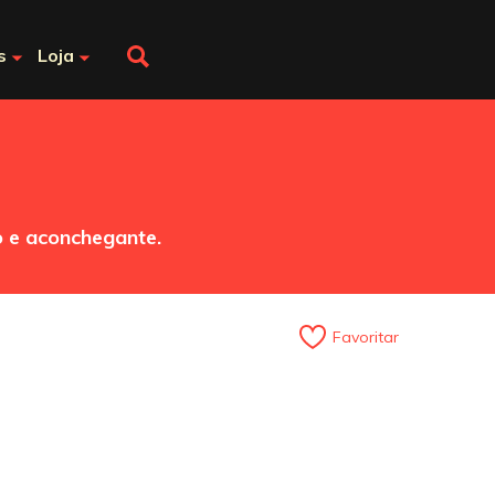
s
Loja
o e aconchegante.
Favoritar