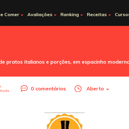
e Comer
Avaliações
Ranking
Receitas
Curso
e pratos italianos e porções, em espacinho modern
o
0 comentários
Aberto
liada