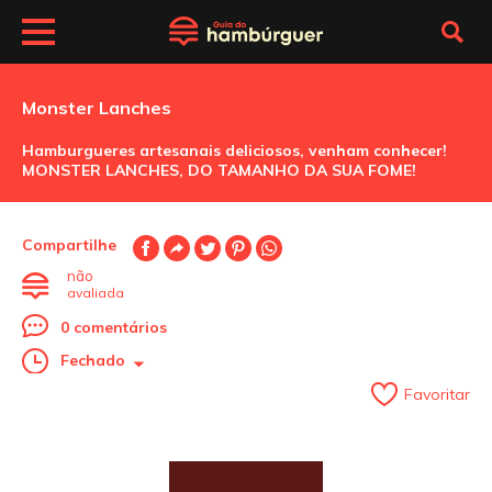
Monster Lanches
Hamburgueres artesanais deliciosos, venham conhecer!
MONSTER LANCHES, DO TAMANHO DA SUA FOME!
Compartilhe
não
avaliada
0 comentários
Fechado
Favoritar