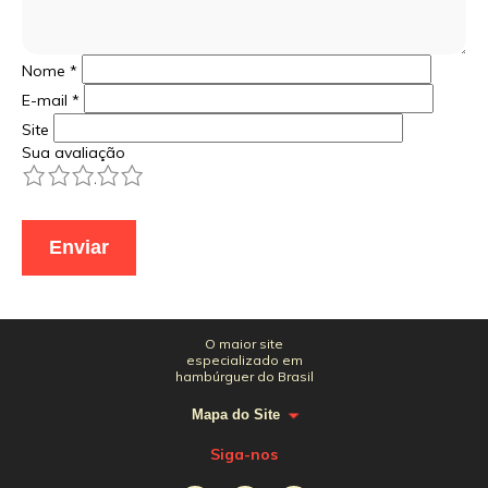
Nome
*
E-mail
*
Site
Sua avaliação
1
2
3
4
5
O maior site
especializado em
hambúrguer do Brasil
Mapa do Site
Siga-nos