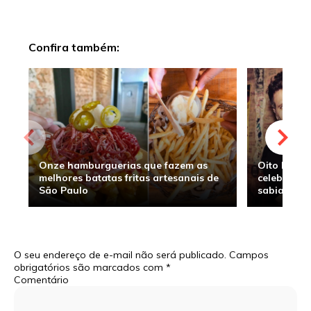
Confira também:
Onze hamburguerias que fazem as
Oito hambu
melhores batatas fritas artesanais de
celebridade
São Paulo
sabia
O seu endereço de e-mail não será publicado.
Campos
obrigatórios são marcados com
*
Comentário