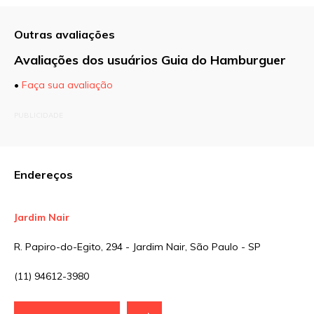
Outras avaliações
Avaliações dos usuários Guia do Hamburguer
•
Faça sua avaliação
O seu endereço de e-mail não será publicado.
PUBLICIDADE
Campos obrigatórios são marcados com
*
Comentário
Endereços
Jardim Nair
Nome
*
R. Papiro-do-Egito, 294 - Jardim Nair, São Paulo - SP
(11) 94612-3980
E-mail
*