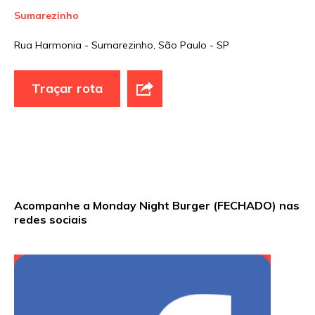
Sumarezinho
Nome
*
Rua Harmonia - Sumarezinho, São Paulo - SP
E-mail
*
Traçar rota
Site
Sua avaliação
Acompanhe a Monday Night Burger (FECHADO) nas
redes sociais