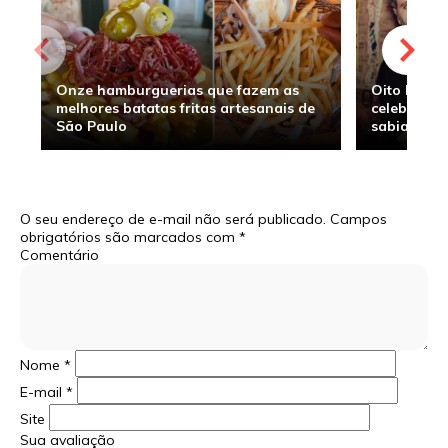
Onze hamburguerias que fazem as
Oito hambu
melhores batatas fritas artesanais de
celebridade
São Paulo
sabia
O seu endereço de e-mail não será publicado.
Campos
obrigatórios são marcados com
*
Comentário
Nome
*
E-mail
*
Site
Sua avaliação