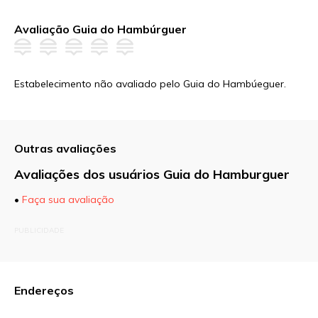
Avaliação Guia do Hambúrguer
Estabelecimento não avaliado pelo Guia do Hambúeguer.
Outras avaliações
Avaliações dos usuários Guia do Hamburguer
•
Faça sua avaliação
O seu endereço de e-mail não será publicado.
PUBLICIDADE
Campos obrigatórios são marcados com
*
Comentário
Endereços