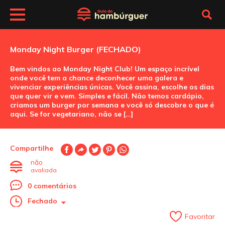
Monday Night Burger (FECHADO)
Bem vindos ao Monday Night Club! Um espaço incrível
onde você tem a chance deconhecer uma galera e
vivenciar experiências únicas. Você assina, escolhe os dias
que quer vir e vem. Simples e fácil. Não temos cardápio,
criamos um burger por semana e você só descobre o que é
aqui. Se for vegetariano, não se […]
Compartilhe
não
avaliada
0 comentários
Fechado
Favoritar