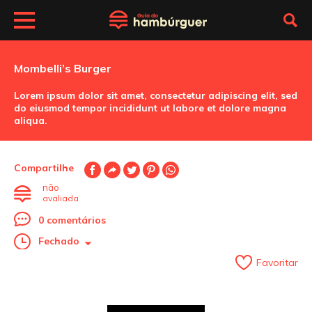
Mombelli’s Burger
Lorem ipsum dolor sit amet, consectetur adipiscing elit, sed
do eiusmod tempor incididunt ut labore et dolore magna
aliqua.
Compartilhe
não
avaliada
0 comentários
Fechado
Favoritar