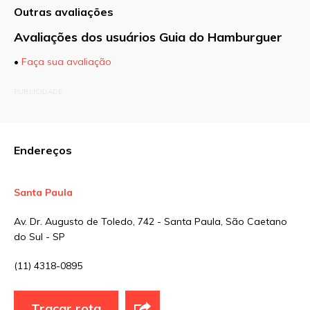
Outras avaliações
Avaliações dos usuários Guia do Hamburguer
•
Faça sua avaliação
O seu endereço de e-mail não será publicado.
PUBLICIDADE
Campos obrigatórios são marcados com
*
Comentário
Endereços
Santa Paula
Nome
*
Av. Dr. Augusto de Toledo, 742 - Santa Paula, São Caetano
do Sul - SP
E-mail
*
(11) 4318-0895
Traçar rota
Site