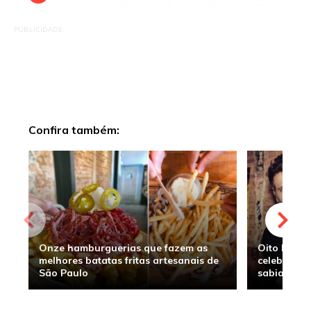
PUBLICIDADE
Confira também:
Onze hamburguerias que fazem as
Oito hambu
melhores batatas fritas artesanais de
celebridade
São Paulo
sabia