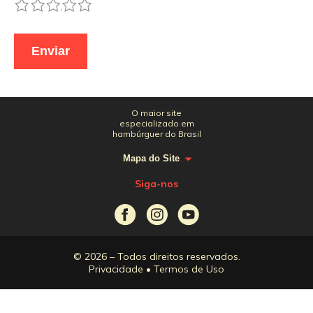
1
2
3
4
5
O maior site
especializado em
hambúrguer do Brasil
Mapa do Site
Siga-nos
© 2026 – Todos direitos reservados.
Privacidade
•
Termos de Uso