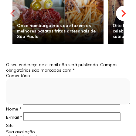
Onze hamburguerias que fazem as
Oito hambu
melhores batatas fritas artesanais de
celebridade
São Paulo
sabia
O seu endereço de e-mail não será publicado.
Campos
obrigatórios são marcados com
*
Comentário
Nome
*
E-mail
*
Site
Sua avaliação