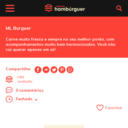
ML Burguer
Carne muito fresca e sempre no seu melhor ponto, com
acompanhamentos muito bem harmonizados. Você não
vai querer apenas um só!
Compartilhe
não
avaliada
0 comentários
Fechado
Favoritar