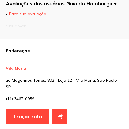
Avaliações dos usuários Guia do Hamburguer
•
Faça sua avaliação
O seu endereço de e-mail não será publicado.
PUBLICIDADE
Campos obrigatórios são marcados com
*
Comentário
Endereços
Vila Maria
Nome
*
ua Magarinos Torres, 802 - Loja 12 - Vila Maria, São Paulo -
SP
E-mail
*
(11) 3467-0959
Traçar rota
Site