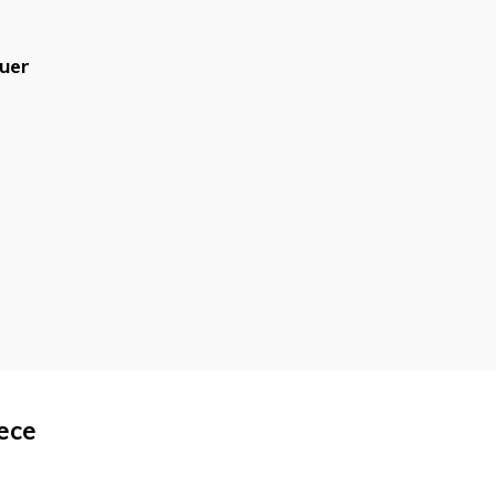
uer
blicado.
Campos obrigatórios são
ece