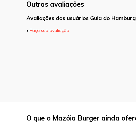
Outras avaliações
Avaliações dos usuários Guia do Hamburg
•
Faça sua avaliação
O seu endereço de e-mail não será pu
marcados com
*
Comentário
Nome
*
O que o Mazóia Burger ainda ofer
E-mail
*
Site