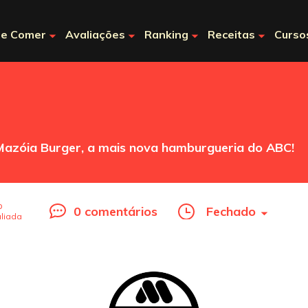
e Comer
Avaliações
Ranking
Receitas
Curso
 Mazóia Burger, a mais nova hamburgueria do ABC!
o
0 comentários
Fechado
liada