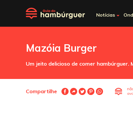
Notícias
Ond
Mazóia Burger
Um jeito delicioso de comer hambúrguer.
nã
Compartilhe
ava