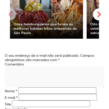
Onze hamburguerias que fazem as
Oito hambu
melhores batatas fritas artesanais de
celebridade
São Paulo
sabia
O seu endereço de e-mail não será publicado.
Campos
obrigatórios são marcados com
*
Comentário
Nome
*
E-mail
*
Site