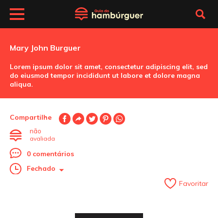
Mary John Burguer
Lorem ipsum dolor sit amet, consectetur adipiscing elit, sed
do eiusmod tempor incididunt ut labore et dolore magna
aliqua.
Compartilhe
não
avaliada
0 comentários
Fechado
Favoritar