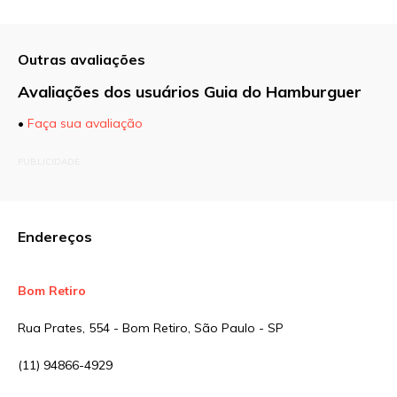
Outras avaliações
Avaliações dos usuários Guia do Hamburguer
•
Faça sua avaliação
O seu endereço de e-mail não será publicado.
PUBLICIDADE
Campos obrigatórios são marcados com
*
Comentário
Endereços
Bom Retiro
Nome
*
Rua Prates, 554 - Bom Retiro, São Paulo - SP
(11) 94866-4929
E-mail
*