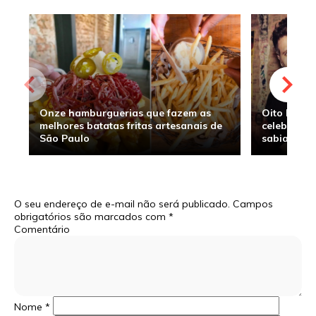
Onze hamburguerias que fazem as
Oito hambu
melhores batatas fritas artesanais de
celebridade
São Paulo
sabia
O seu endereço de e-mail não será publicado.
Campos
obrigatórios são marcados com
*
Comentário
Nome
*