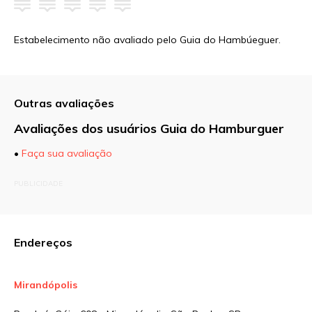
Estabelecimento não avaliado pelo Guia do Hambúeguer.
Outras avaliações
Avaliações dos usuários Guia do Hamburguer
•
Faça sua avaliação
O seu endereço de e-mail não será publicado.
PUBLICIDADE
Campos obrigatórios são marcados com
*
Comentário
Endereços
Mirandópolis
Nome
*