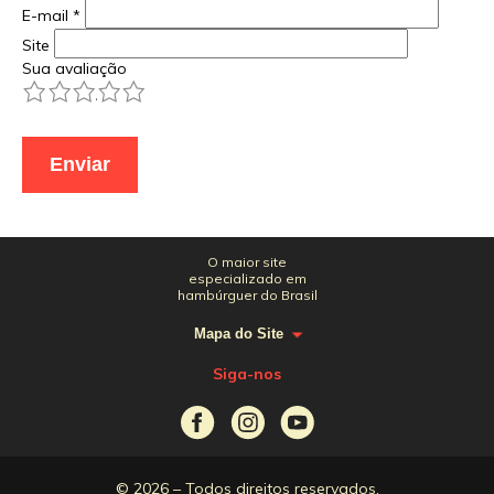
E-mail
*
Site
Sua avaliação
1
2
3
4
5
O maior site
especializado em
hambúrguer do Brasil
Mapa do Site
Siga-nos
© 2026 – Todos direitos reservados.