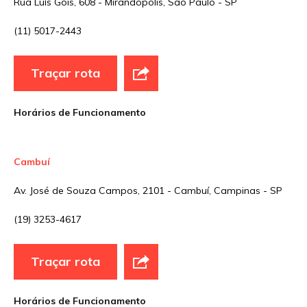
Rua Luís Góis, 608 - Mirandópolis, São Paulo - SP
(11) 5017-2443
E-mail
*
Traçar rota
Site
Horários de Funcionamento
Sua avaliação
Cambuí
Av. José de Souza Campos, 2101 - Cambuí, Campinas - SP
(19) 3253-4617
Traçar rota
Horários de Funcionamento