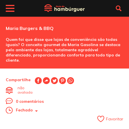
Maria Burgers & BBQ
Quem foi que disse que lojas de conveniência são todas
iguais? O conceito gourmet da Maria Gasolina se destaca
pelo ambiente das lojas, totalmente agradável
diferenciado, proporcionando conforto para todo tipo de
cliente.
Compartilhe
não
avaliada
0 comentários
Fechado
Favoritar