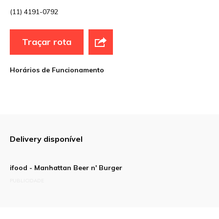
E-mail
*
(11) 4191-0792
Traçar rota
Site
Horários de Funcionamento
Sua avaliação
Delivery disponível
ifood - Manhattan Beer n' Burger
PUBLICIDADE