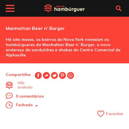
Manhattan Beer n’ Burger
Há oito meses, os bairros de Nova York nomeiam os
hambúrgueres da Manhattan Beer n´ Burger, o novo
endereço de sanduíches e shakes do Centro Comercial de
Alphaville.
Compartilhe
não
avaliada
0 comentários
Fechado
Favoritar