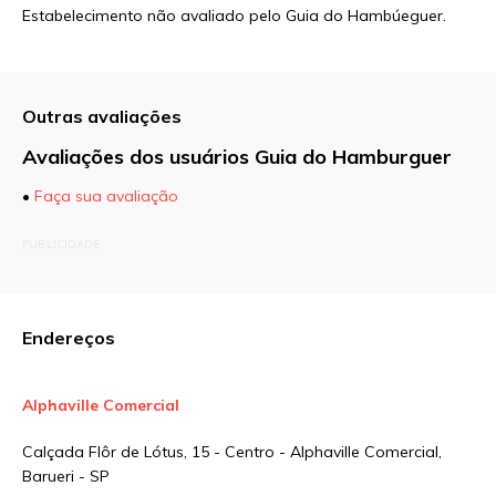
Estabelecimento não avaliado pelo Guia do Hambúeguer.
Outras avaliações
Avaliações dos usuários Guia do Hamburguer
•
Faça sua avaliação
O seu endereço de e-mail não será publicado.
PUBLICIDADE
Campos obrigatórios são marcados com
*
Comentário
Endereços
Alphaville Comercial
Nome
*
Calçada Flôr de Lótus, 15 - Centro - Alphaville Comercial,
Barueri - SP