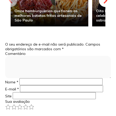
Onze hamburguerias que fazem as
Oito hambu
melhores batatas fritas artesanais de
celebridade
São Paulo
sabia
O seu endereço de e-mail não será publicado.
Campos
obrigatórios são marcados com
*
Comentário
Nome
*
E-mail
*
Site
Sua avaliação
1
2
3
4
5