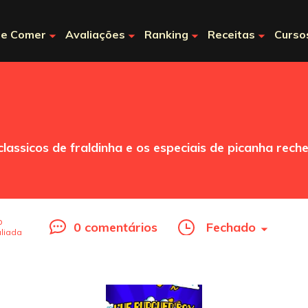
e Comer
Avaliações
Ranking
Receitas
Curso
sicos de fraldinha e os especiais de picanha reche
o
0 comentários
Fechado
liada