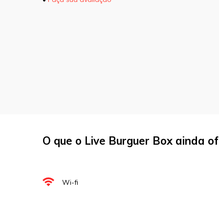
O seu endereço de e-mail não será pu
marcados com
*
Comentário
Nome
*
O que o Live Burguer Box ainda o
E-mail
*
Site
Wi-fi
Sua avaliação