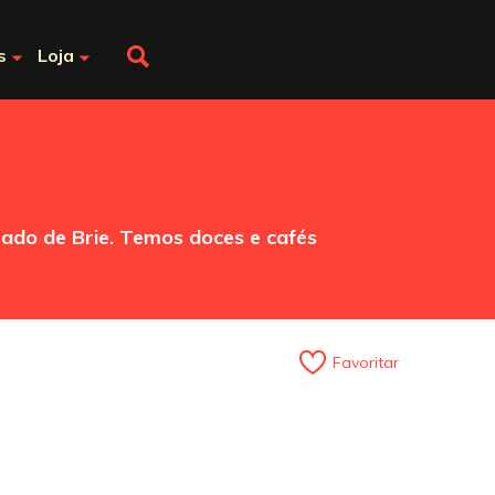
s
Loja
ado de Brie. Temos doces e cafés
Favoritar