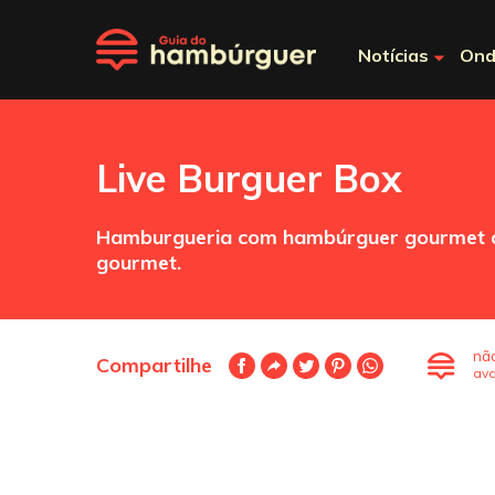
Notícias
Ond
Live Burguer Box
Hamburgueria com hambúrguer gourmet clas
gourmet.
nã
Compartilhe
ava