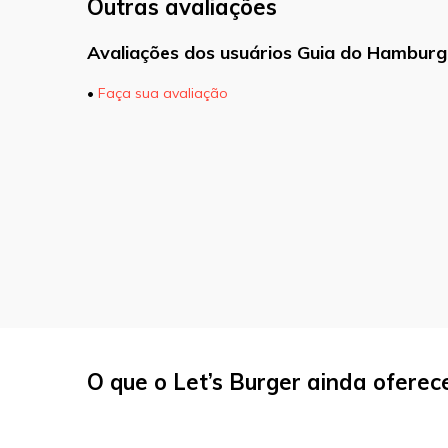
Outras avaliações
Avaliações dos usuários Guia do Hamburg
•
Faça sua avaliação
O seu endereço de e-mail não será pu
marcados com
*
Comentário
Nome
*
O que o Let’s Burger ainda oferec
E-mail
*
Site