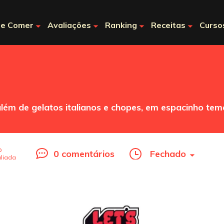
e Comer
Avaliações
Ranking
Receitas
Curso
lém de gelatos italianos e chopes, em espacinho tem
o
0 comentários
Fechado
liada