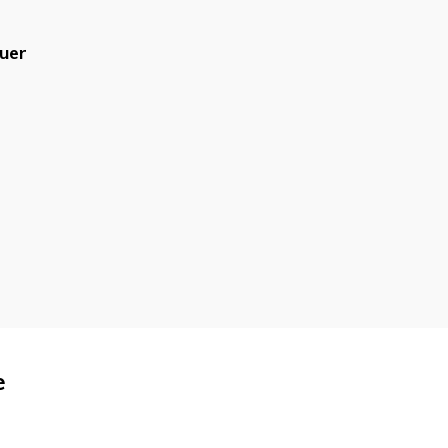
uer
blicado.
Campos obrigatórios são
e