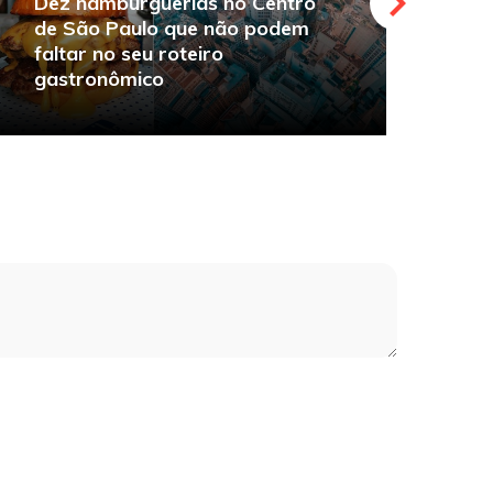
Dez hamburguerias no Centro
de São Paulo que não podem
faltar no seu roteiro
O
gastronômico
s