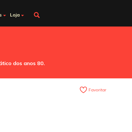
s
Loja
ático dos anos 80.
Favoritar