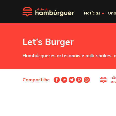
Notícias
Ond
Let’s Burger
Hambúrgueres artesanais e milk-shakes, a
nã
Compartilhe
ava