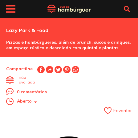
Lazy Park & Food
Pizzas e hambúrgueres, além de brunch, sucos e drinques,
em espaço rústico e descolado com quintal e plantas.
Compartilhe
não
avaliada
0 comentários
Aberto
Favoritar