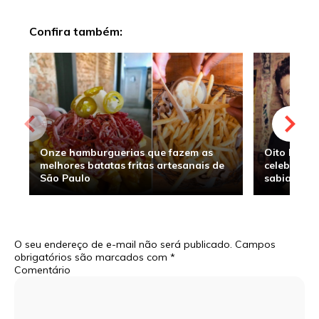
Confira também:
Onze hamburguerias que fazem as
Oito hambu
melhores batatas fritas artesanais de
celebridade
São Paulo
sabia
O seu endereço de e-mail não será publicado.
Campos
obrigatórios são marcados com
*
Comentário