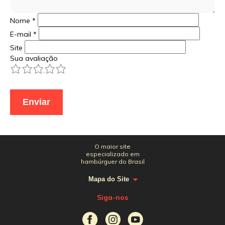
Nome
*
E-mail
*
Site
Sua avaliação
1
2
3
4
5
O maior site
especializado em
hambúrguer do Brasil
Mapa do Site
Siga-nos