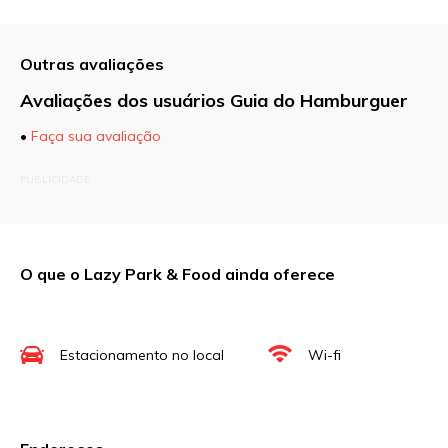
Outras avaliações
Avaliações dos usuários Guia do Hamburguer
•
Faça sua avaliação
O seu endereço de e-mail não será publicado.
PUBLICIDADE
Campos obrigatórios são marcados com
*
Comentário
O que o Lazy Park & Food ainda oferece
Nome
*
Estacionamento no local
Wi-fi
E-mail
*