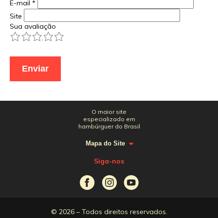
E-mail
*
Site
Sua avaliação
1
2
3
4
5
O maior site
especializado em
hambúrguer do Brasil
Mapa do Site
Siga-nos
© 2026 – Todos direitos reservados.