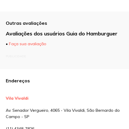
Outras avaliações
Avaliações dos usuários Guia do Hamburguer
•
Faça sua avaliação
O seu endereço de e-mail não será publicado.
PUBLICIDADE
Campos obrigatórios são marcados com
*
Comentário
Endereços
Vila Vivaldi
Nome
*
Av. Senador Vergueiro, 4065 - Vila Vivaldi, São Bernardo do
Campo - SP
E-mail
*
(11) 4348-7826