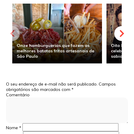
Onze hamburguerias que fazem as
Oito hambu
melhores batatas fritas artesanais de
celebridade
São Paulo
sabia
O seu endereço de e-mail não será publicado.
Campos
obrigatórios são marcados com
*
Comentário
Nome
*