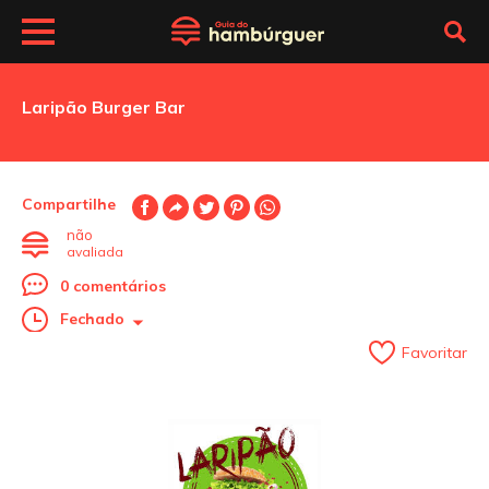
Laripão Burger Bar
Compartilhe
não
avaliada
0 comentários
Fechado
Favoritar