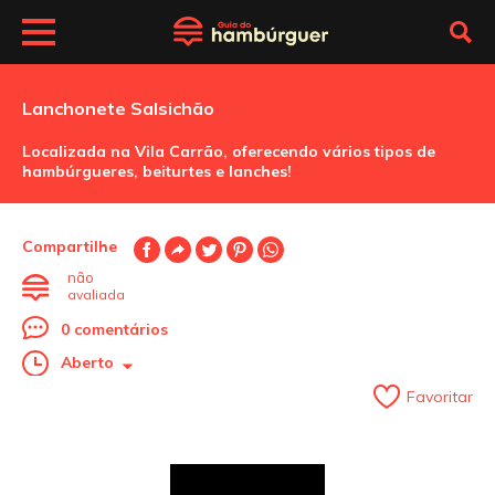
Lanchonete Salsichão
Localizada na Vila Carrão, oferecendo vários tipos de
hambúrgueres, beiturtes e lanches!
Compartilhe
não
avaliada
0 comentários
Aberto
Favoritar