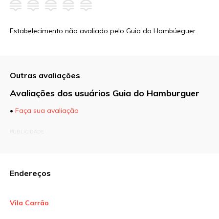
Estabelecimento não avaliado pelo Guia do Hambúeguer.
Outras avaliações
Avaliações dos usuários Guia do Hamburguer
•
Faça sua avaliação
O seu endereço de e-mail não será publicado.
PUBLICIDADE
Campos obrigatórios são marcados com
*
Comentário
Endereços
Vila Carrão
Nome
*