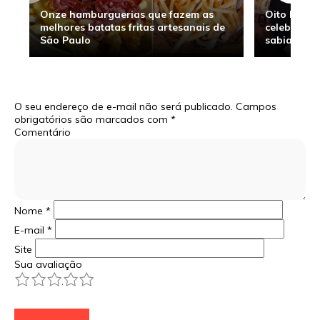
Onze hamburguerias que fazem as
Oito hambu
melhores batatas fritas artesanais de
celebridade
São Paulo
sabia
O seu endereço de e-mail não será publicado.
Campos
obrigatórios são marcados com
*
Comentário
Nome
*
E-mail
*
Site
Sua avaliação
1
2
3
4
5