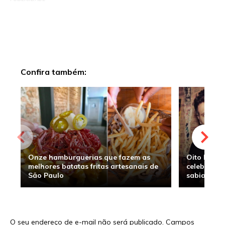
Confira também:
Onze hamburguerias que fazem as
Oito hambu
melhores batatas fritas artesanais de
celebridade
São Paulo
sabia
O seu endereço de e-mail não será publicado.
Campos