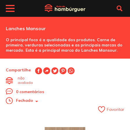
Lanches Mansour
O principal foco é a qualidade dos produtos. Carne de
primeira, verduras selecionadas e as principais marcas do
mercado. Esta é a principal marca do Lanches Mansour.
Compartilhe
não
avaliada
0 comentários
Fechado
Favoritar