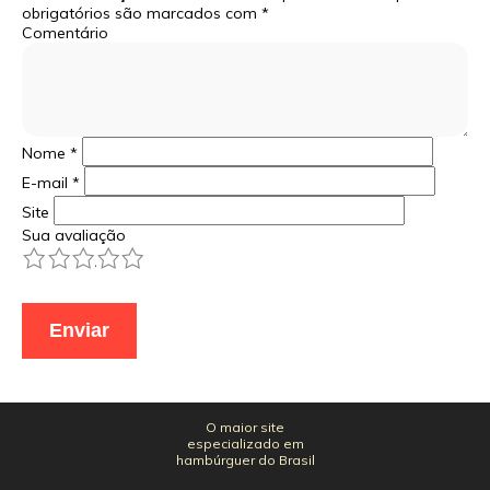
obrigatórios são marcados com
*
Comentário
Nome
*
E-mail
*
Site
Sua avaliação
1
2
3
4
5
O maior site
especializado em
hambúrguer do Brasil