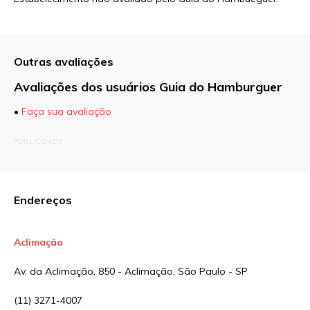
Outras avaliações
Avaliações dos usuários Guia do Hamburguer
•
Faça sua avaliação
O seu endereço de e-mail não será publicado.
PUBLICIDADE
Campos obrigatórios são marcados com
*
Comentário
Endereços
Aclimação
Nome
*
Av. da Aclimação, 850 - Aclimação, São Paulo - SP
(11) 3271-4007