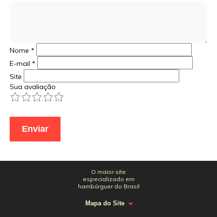
Nome
*
E-mail
*
Site
Sua avaliação
1
2
3
4
5
O maior site
especializado em
hambúrguer do Brasil
Mapa do Site