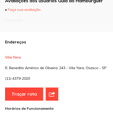
Avaliações dos usuários Guia do Hamburguer
•
Faça sua avaliação
O seu endereço de e-mail não será publicado.
PUBLICIDADE
Campos obrigatórios são marcados com
*
Comentário
Endereços
Vila Yara
Nome
*
R. Benedito Américo de Oliveira, 243 - Vila Yara, Osasco - SP
(11) 4379-2020
E-mail
*
Traçar rota
Site
Horários de Funcionamento