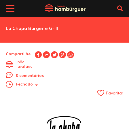
La Chapa Burger e Grill
Compartilhe
não
avaliada
0 comentários
Fechado
Favoritar