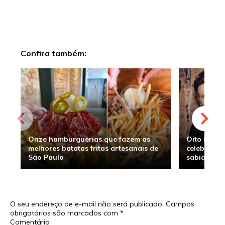
Confira também:
Onze hamburguerias que fazem as
Oito hambu
melhores batatas fritas artesanais de
celebridade
São Paulo
sabia
O seu endereço de e-mail não será publicado.
Campos
obrigatórios são marcados com
*
Comentário