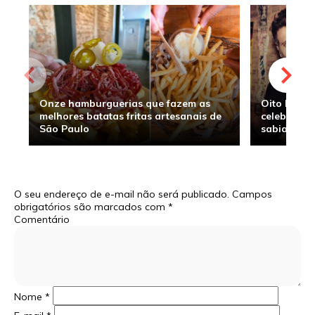
Onze hamburguerias que fazem as
Oito hambu
melhores batatas fritas artesanais de
celebridade
São Paulo
sabia
O seu endereço de e-mail não será publicado.
Campos
obrigatórios são marcados com
*
Comentário
Nome
*