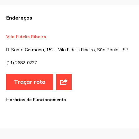
Comentário
Endereços
Vila Fidelis Ribeiro
Nome
*
R. Santa Germana, 152 - Vila Fidelis Ribeiro, São Paulo - SP
(11) 2682-0227
E-mail
*
Traçar rota
Site
Horários de Funcionamento
Sua avaliação