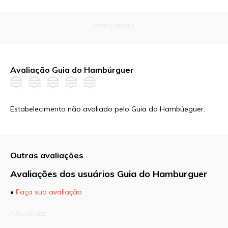
OFERECIMENTO
Avaliação Guia do Hambúrguer
Estabelecimento não avaliado pelo Guia do Hambúeguer.
Outras avaliações
Avaliações dos usuários Guia do Hamburguer
•
Faça sua avaliação
O seu endereço de e-mail não será publicado.
PUBLICIDADE
Campos obrigatórios são marcados com
*