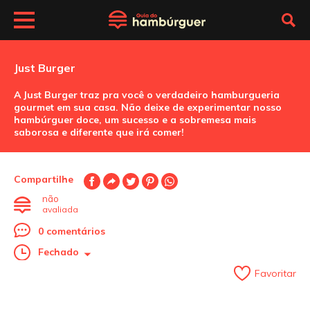
Just Burger
A Just Burger traz pra você o verdadeiro hamburgueria
gourmet em sua casa. Não deixe de experimentar nosso
hambúrguer doce, um sucesso e a sobremesa mais
saborosa e diferente que irá comer!
Compartilhe
não
avaliada
0 comentários
Fechado
Favoritar