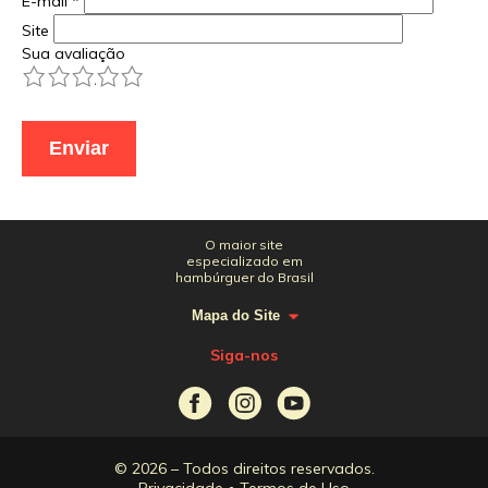
E-mail
*
Site
Sua avaliação
1
2
3
4
5
O maior site
especializado em
hambúrguer do Brasil
Mapa do Site
Siga-nos
© 2026 – Todos direitos reservados.