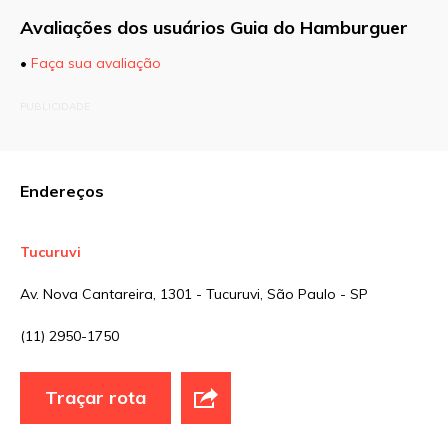
Avaliações dos usuários Guia do Hamburguer
•
Faça sua avaliação
O seu endereço de e-mail não será publicado.
PUBLICIDADE
Campos obrigatórios são marcados com
*
Comentário
Endereços
Tucuruvi
Nome
*
Av. Nova Cantareira, 1301 - Tucuruvi, São Paulo - SP
(11) 2950-1750
E-mail
*
Traçar rota
Site