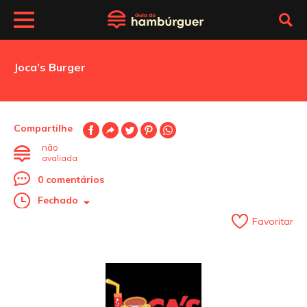
Joca’s Burger
Compartilhe
não
avaliada
0 comentários
Fechado
Favoritar