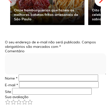
Onze hamburguerias que fazem as
Oito hambu
melhores batatas fritas artesanais de
celebridade
São Paulo
sabia
O seu endereço de e-mail não será publicado.
Campos
obrigatórios são marcados com
*
Comentário
Nome
*
E-mail
*
Site
Sua avaliação
1
2
3
4
5