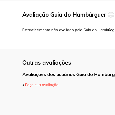
Avaliação Guia do Hambúrguer
Estabelecimento não avaliado pelo Guia do Hambúeg
Outras avaliações
Avaliações dos usuários Guia do Hamburg
•
Faça sua avaliação
O seu endereço de e-mail não será pu
marcados com
*
Comentário