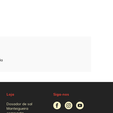
da
Loja
Siga-nos
Dosador de sal
Manteigueira