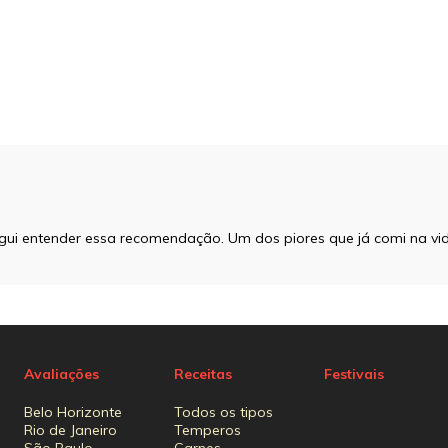
gui entender essa recomendação. Um dos piores que já comi na vi
Avaliações
Receitas
Festivais
Belo Horizonte
Todos os tipos
Rio de Janeiro
Temperos