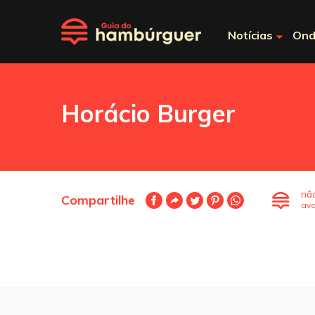
Notícias
Ond
Horácio Burger
nã
Compartilhe
ava