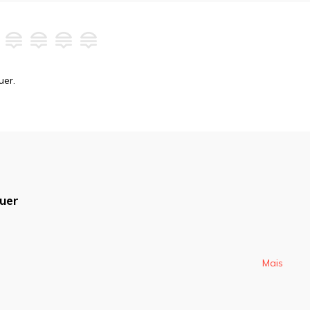
uer.
uer
blicado.
Campos obrigatórios são
Mais