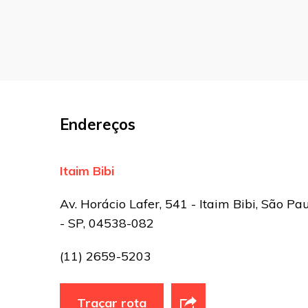
Nome
*
E-mail
*
Endereços
Site
Itaim Bibi
Sua avaliação
Av. Horácio Lafer, 541 - Itaim Bibi, São Pa
- SP, 04538-082
(11) 2659-5203
Traçar rota