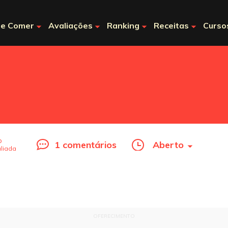
e Comer
Avaliações
Ranking
Receitas
Curso
o
1 comentários
Aberto
liada
OFERECIMENTO