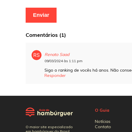
Comentários (1)
Renato Saad
09/03/2024 às 1:11 pm
Sigo o ranking de vocês há anos. Não conse
Responder
O Guia
Notícias
Contato
O maior site especializado
em hambúrguer do Brasil