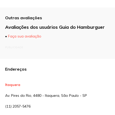
Outras avaliações
Avaliações dos usuários Guia do Hamburguer
•
Faça sua avaliação
O seu endereço de e-mail não será publicado.
PUBLICIDADE
Campos obrigatórios são marcados com
*
Comentário
Endereços
Itaquera
Nome
*
Av. Pires do Rio, 4480 - Itaquera, São Paulo - SP
(11) 2057-5476
E-mail
*