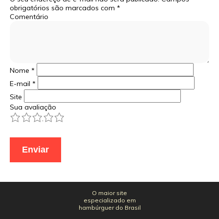
obrigatórios são marcados com
*
Comentário
Nome
*
E-mail
*
Site
Sua avaliação
1
2
3
4
5
O maior site
especializado em
hambúrguer do Brasil