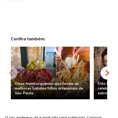
PUBLICIDADE
Confira também:
Onze hamburguerias que fazem as
Oito hambu
melhores batatas fritas artesanais de
celebridade
São Paulo
sabia
O seu endereço de e-mail não será publicado.
Campos