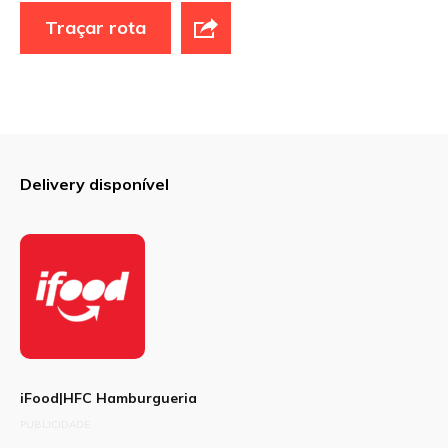
Traçar rota
Site
Sua avaliação
Delivery disponível
iFood|HFC Hamburgueria
PUBLICIDADE