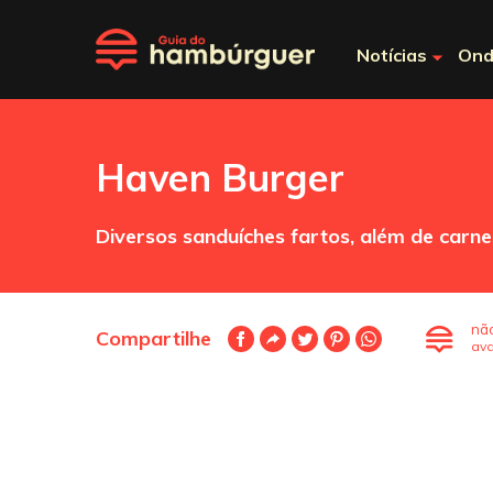
Notícias
Ond
Haven Burger
Diversos sanduíches fartos, além de carne
nã
Compartilhe
ava