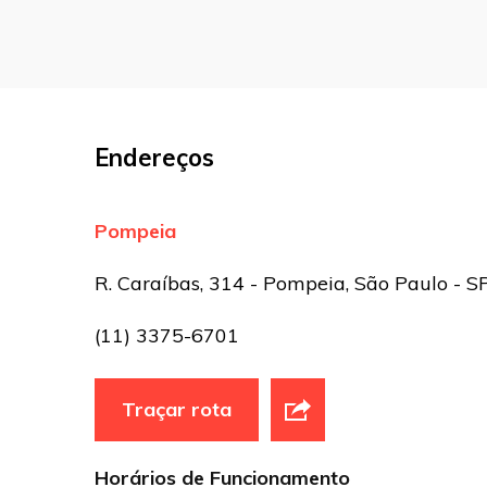
Nome
*
E-mail
*
Endereços
Site
Pompeia
Sua avaliação
R. Caraíbas, 314 - Pompeia, São Paulo - S
(11) 3375-6701
Traçar rota
Horários de Funcionamento