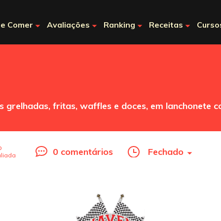
e Comer
Avaliações
Ranking
Receitas
Curso
s grelhadas, fritas, waffles e doces, em lanchonete
o
0 comentários
Fechado
liada