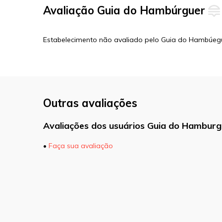
Avaliação Guia do Hambúrguer
Estabelecimento não avaliado pelo Guia do Hambúeg
Outras avaliações
Avaliações dos usuários Guia do Hamburg
•
Faça sua avaliação
O seu endereço de e-mail não será pu
marcados com
*
Comentário