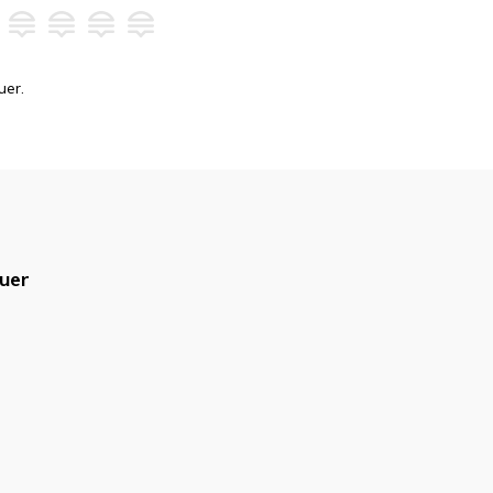
uer.
uer
blicado.
Campos obrigatórios são