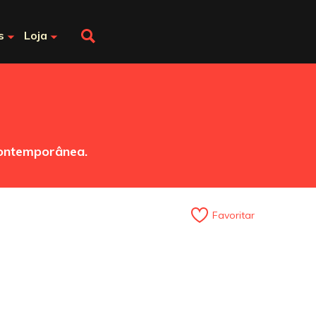
s
Loja
 contemporânea.
Favoritar