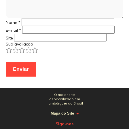
Nome
*
E-mail
*
Site
Sua avaliação
1
2
3
4
5
O maior site
especializado em
hambúrguer do Brasil
Mapa do Site
Siga-nos