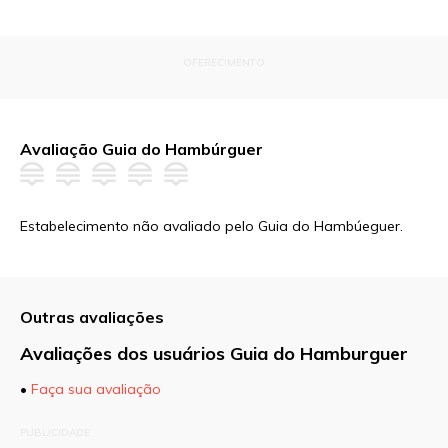
OFERECIMENTO
Avaliação Guia do Hambúrguer
Estabelecimento não avaliado pelo Guia do Hambúeguer.
Outras avaliações
Avaliações dos usuários Guia do Hamburguer
•
Faça sua avaliação
O seu endereço de e-mail não será publicado.
PUBLICIDADE
Campos obrigatórios são marcados com
*