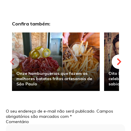
Confira também:
Onze hamburguerias que fazem as
Oito hambu
melhores batatas fritas artesanais de
celebridade
São Paulo
sabia
O seu endereço de e-mail não será publicado.
Campos
obrigatórios são marcados com
*
Comentário