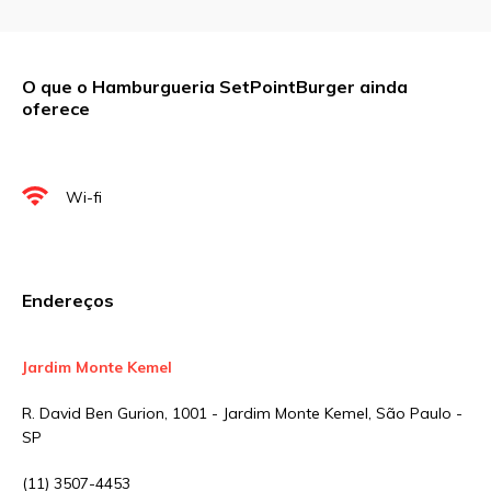
Comentário
O que o Hamburgueria SetPointBurger ainda
oferece
Nome
*
Wi-fi
E-mail
*
Endereços
Site
Jardim Monte Kemel
Sua avaliação
R. David Ben Gurion, 1001 - Jardim Monte Kemel, São Paulo -
SP
(11) 3507-4453