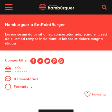
Hamburgueria SetPointBurger
Lorem ipsum dolor sit amet, consectetur adipiscing elit, sed
do eiusmod tempor incididunt ut labore et dolore magna
aliqua
Compartilhe
não
avaliada
0 comentários
Fechado
Favoritar