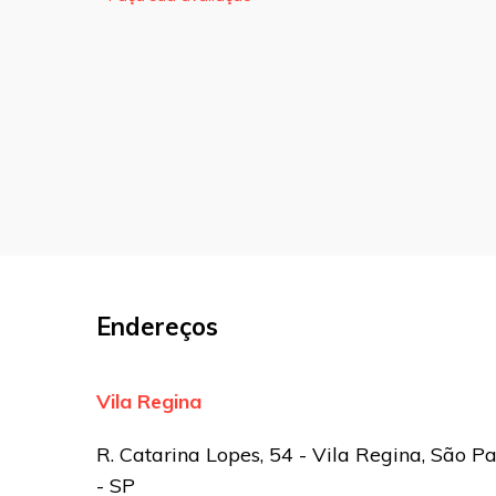
O seu endereço de e-mail não será pu
marcados com
*
Comentário
Nome
*
E-mail
*
Endereços
Site
Vila Regina
Sua avaliação
R. Catarina Lopes, 54 - Vila Regina, São P
- SP