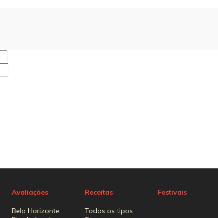
Avaliações
Receitas
Festivais
Belo Horizonte
Todos os tipos