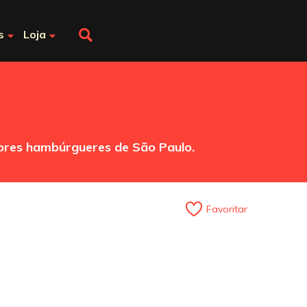
s
Loja
ores hambúrgueres de São Paulo.
Favoritar