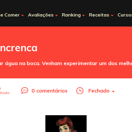
e Comer
Avaliações
Ranking
Receitas
Curso
ncrenca
ar água na boca. Venham experimentar um dos melh
o
0 comentários
Fechado
liada