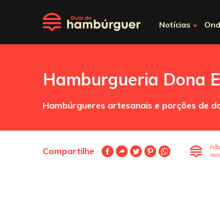
Notícias
Ond
Hamburgueria Dona E
Hambúrgueres artesanais e porções de d
nã
Compartilhe
ava