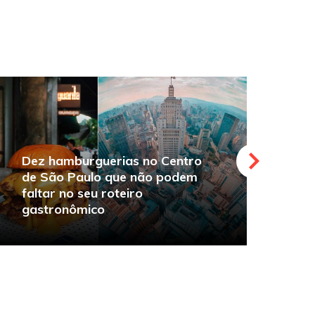
Dez hamburguerias no Centro
de São Paulo que não podem
faltar no seu roteiro
O
gastronômico
s