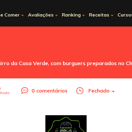
e Comer
Avaliações
Ranking
Receitas
Curso
airro da Casa Verde, com burguers preparados no Cha
o
0 comentários
Fechado
liada