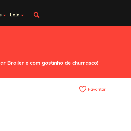
s
Loja
r Broiler e com gostinho de churrasco!
Favoritar