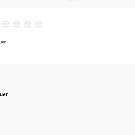
uer.
uer
blicado.
Campos obrigatórios são