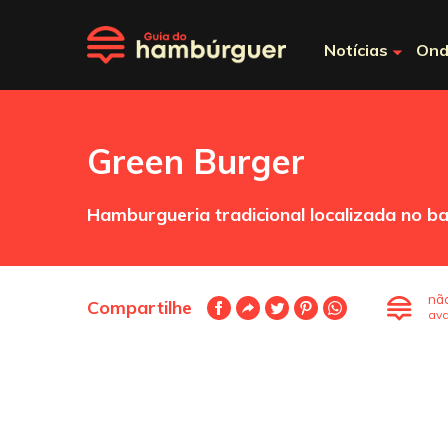
Notícias
Ond
Green Burger
Hamburgueria tradicional localizada no b
nã
Compartilhe
ava