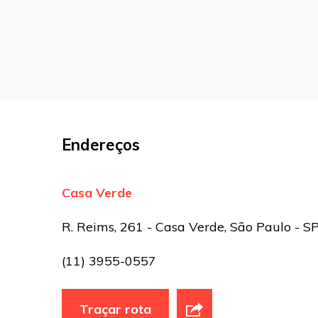
Comentário
Nome
*
E-mail
*
Endereços
Site
Casa Verde
Sua avaliação
R. Reims, 261 - Casa Verde, São Paulo - S
(11) 3955-0557
Traçar rota