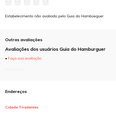
Estabelecimento não avaliado pelo Guia do Hambúeguer.
Outras avaliações
Avaliações dos usuários Guia do Hamburguer
•
Faça sua avaliação
O seu endereço de e-mail não será publicado.
PUBLICIDADE
Campos obrigatórios são marcados com
*
Comentário
Endereços
Cidade Tiradentes
Nome
*