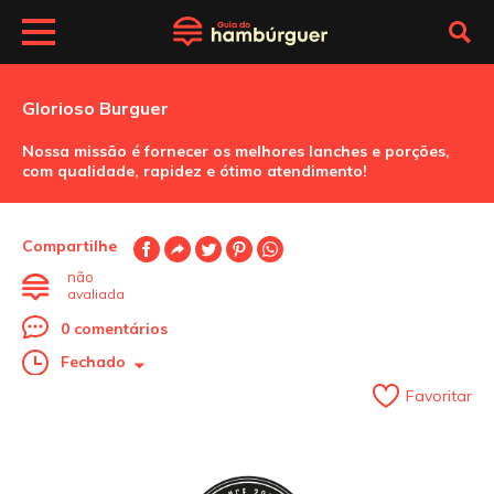
Glorioso Burguer
Nossa missão é fornecer os melhores lanches e porções,
com qualidade, rapidez e ótimo atendimento!
Compartilhe
não
avaliada
0 comentários
Fechado
Favoritar