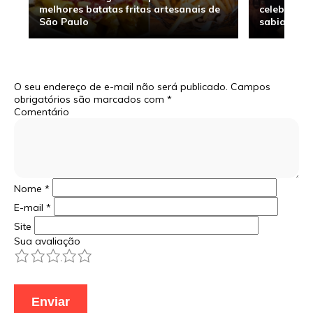
melhores batatas fritas artesanais de
celebridade
São Paulo
sabia
O seu endereço de e-mail não será publicado.
Campos
obrigatórios são marcados com
*
Comentário
Nome
*
E-mail
*
Site
Sua avaliação
1
2
3
4
5