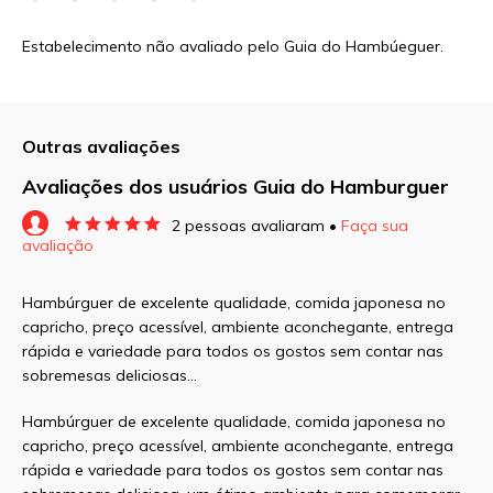
Estabelecimento não avaliado pelo Guia do Hambúeguer.
Outras avaliações
Avaliações dos usuários Guia do Hamburguer
2 pessoas avaliaram •
Faça sua
avaliação
O seu endereço de e-mail não será publicado.
Campos obrigatórios são marcados com
*
Hambúrguer de excelente qualidade, comida japonesa no
capricho, preço acessível, ambiente aconchegante, entrega
Comentário
rápida e variedade para todos os gostos sem contar nas
sobremesas deliciosas…
Hambúrguer de excelente qualidade, comida japonesa no
capricho, preço acessível, ambiente aconchegante, entrega
rápida e variedade para todos os gostos sem contar nas
Nome
*