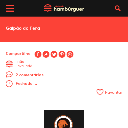
Galpão do Fera
Compartilhe
não
avaliada
2 comentários
Fechado
Favoritar