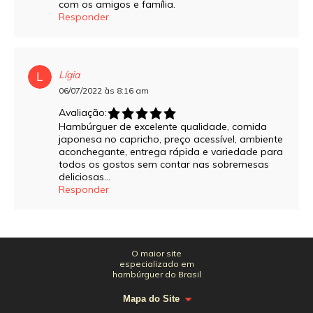
com os amigos e família.
Responder
Lígia
06/07/2022 às 8:16 am
Avaliação:
Hambúrguer de excelente qualidade, comida
japonesa no capricho, preço acessível, ambiente
aconchegante, entrega rápida e variedade para
todos os gostos sem contar nas sobremesas
deliciosas…
Responder
O maior site
especializado em
hambúrguer do Brasil
Mapa do Site