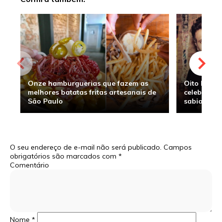
Onze hamburguerias que fazem as
Oito hambu
melhores batatas fritas artesanais de
celebridade
São Paulo
sabia
O seu endereço de e-mail não será publicado.
Campos
obrigatórios são marcados com
*
Comentário
Nome
*