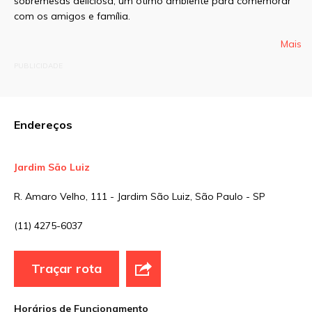
sobremesas deliciosa, um ótimo ambiente para comemorar
com os amigos e família.
E-mail
*
Mais
PUBLICIDADE
Site
Endereços
Sua avaliação
Jardim São Luiz
R. Amaro Velho, 111 - Jardim São Luiz, São Paulo - SP
(11) 4275-6037
Traçar rota
Horários de Funcionamento