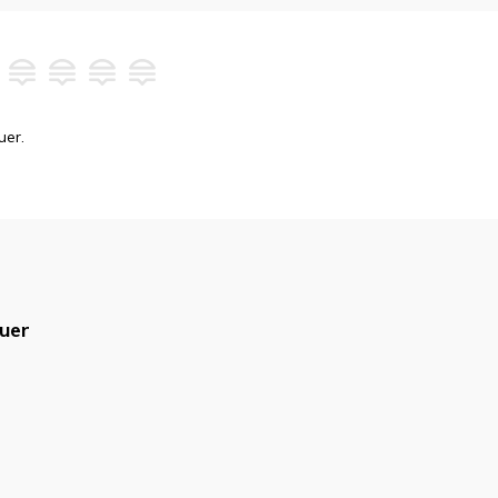
uer.
uer
blicado.
Campos obrigatórios são