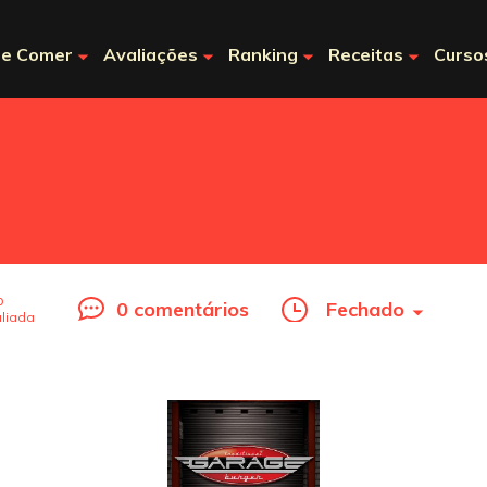
e Comer
Avaliações
Ranking
Receitas
Curso
o
0 comentários
Fechado
liada