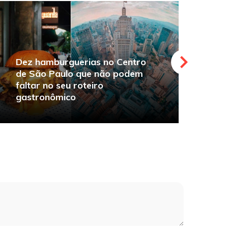
Dez hamburguerias no Centro
de São Paulo que não podem
faltar no seu roteiro
O
gastronômico
s