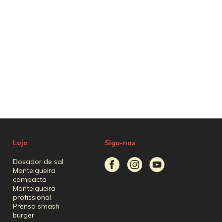
Loja
Siga-nos
Dosador de sal
Manteigueira
compacta
Manteigueira
profissional
Prensa smash
burger