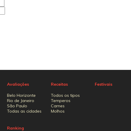
Avaliações
Receitas
Festivais
Belo Horizonte
Todos os tipos
Rio de Janeiro
Temperos
São Paulo
Carnes
Todas as cidades
Molhos
Ranking