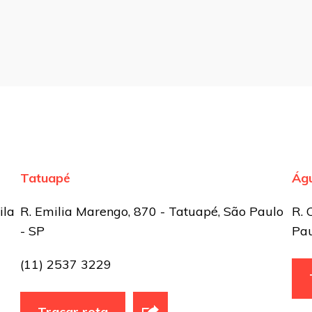
Tatuapé
Ág
ila
R. Emilia Marengo, 870 - Tatuapé, São Paulo
R. 
- SP
Pau
(11) 2537 3229
Traçar rota