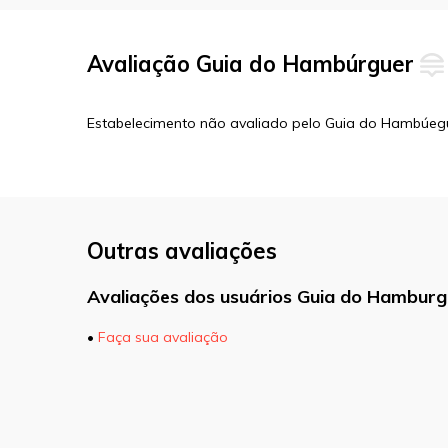
Avaliação Guia do Hambúrguer
Estabelecimento não avaliado pelo Guia do Hambúeg
Outras avaliações
Avaliações dos usuários Guia do Hamburg
•
Faça sua avaliação
O seu endereço de e-mail não será pu
marcados com
*
Comentário