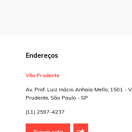
Nome
*
E-mail
*
Endereços
Site
Vila Prudente
Sua avaliação
Av. Prof. Luiz Inácio Anhaia Mello, 1501 - V
Prudente, São Paulo - SP
(11) 2597-4237
Traçar rota