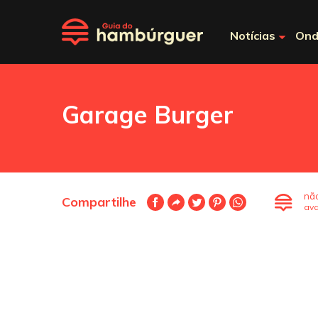
Notícias
Ond
Garage Burger
nã
Compartilhe
ava