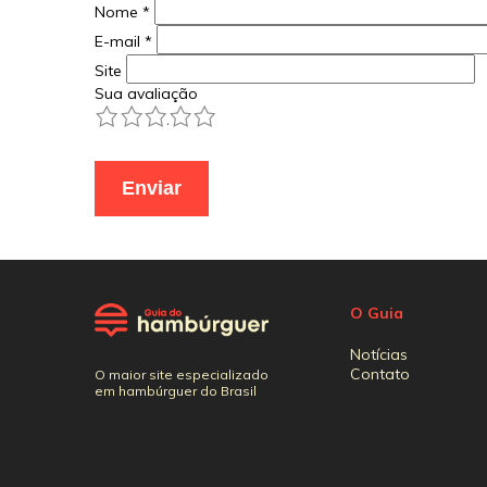
Nome
*
E-mail
*
Site
Sua avaliação
1
2
3
4
5
O Guia
Notícias
Contato
O maior site especializado
em hambúrguer do Brasil