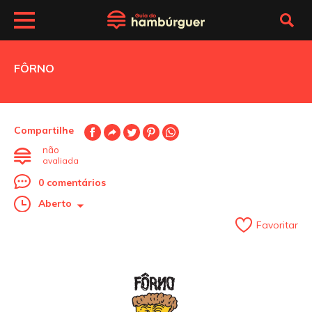
FÔRNO
Compartilhe
não
avaliada
0 comentários
Aberto
Favoritar