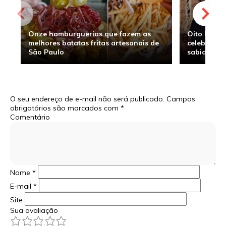
Onze hamburguerias que fazem as
Oito hambu
melhores batatas fritas artesanais de
celebridade
São Paulo
sabia
O seu endereço de e-mail não será publicado.
Campos
obrigatórios são marcados com
*
Comentário
Nome
*
E-mail
*
Site
Sua avaliação
1
2
3
4
5