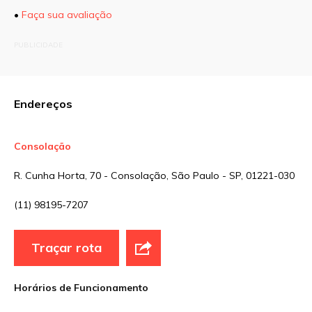
•
Faça sua avaliação
O seu endereço de e-mail não será publicado.
PUBLICIDADE
Campos obrigatórios são marcados com
*
Comentário
Endereços
Consolação
Nome
*
R. Cunha Horta, 70 - Consolação, São Paulo - SP, 01221-030
(11) 98195-7207
E-mail
*
Traçar rota
Site
Horários de Funcionamento
Sua avaliação