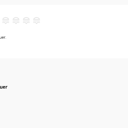
uer.
uer
blicado.
Campos obrigatórios são