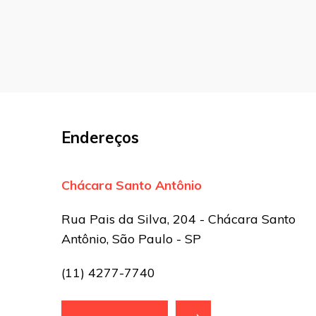
Comentário
Nome
*
E-mail
*
Endereços
Site
Chácara Santo Antônio
Sua avaliação
Rua Pais da Silva, 204 - Chácara Santo
Antônio, São Paulo - SP
(11) 4277-7740