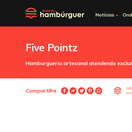
Notícias
Ond
Five Pointz
Hamburgueria artesanal atendendo exclus
nã
Compartilhe
ava