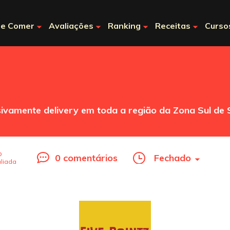
e Comer
Avaliações
Ranking
Receitas
Curso
ivamente delivery em toda a região da Zona Sul de 
o
0 comentários
Fechado
liada