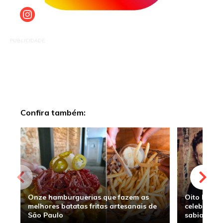
PUBLICIDADE
Confira também:
Onze hamburguerias que fazem as
Oito hambu
melhores batatas fritas artesanais de
celebridade
São Paulo
sabia