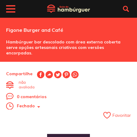
Figone Burger and Café
Hambúrguer bar descolado com área externa coberta
serve opções artesanais criativas com versões
encorpadas.
Compartilhe
não
avaliada
0 comentários
Fechado
Favoritar