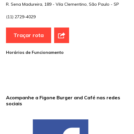
Nome
*
R. Sena Madureira, 189 - Vila Clementino, São Paulo - SP
(11) 2729-4029
E-mail
*
Traçar rota
Site
Horários de Funcionamento
Sua avaliação
Acompanhe a Figone Burger and Café nas redes
sociais