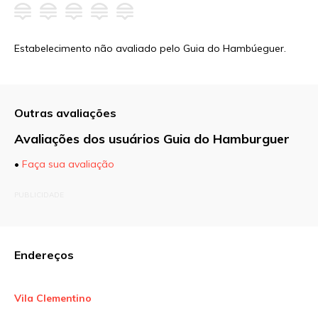
Estabelecimento não avaliado pelo Guia do Hambúeguer.
Outras avaliações
Avaliações dos usuários Guia do Hamburguer
•
Faça sua avaliação
O seu endereço de e-mail não será publicado.
PUBLICIDADE
Campos obrigatórios são marcados com
*
Comentário
Endereços
Vila Clementino