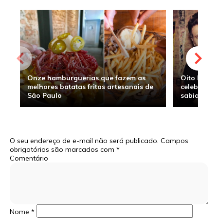
Onze hamburguerias que fazem as
Oito hambu
melhores batatas fritas artesanais de
celebridade
São Paulo
sabia
O seu endereço de e-mail não será publicado.
Campos
obrigatórios são marcados com
*
Comentário
Nome
*