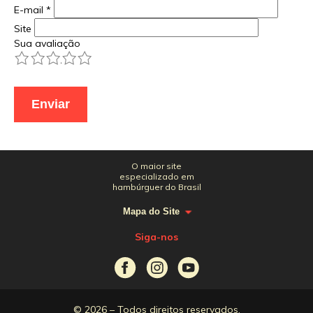
E-mail
*
Site
Sua avaliação
1
2
3
4
5
O maior site
especializado em
hambúrguer do Brasil
Mapa do Site
Siga-nos
© 2026 – Todos direitos reservados.