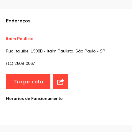
Comentário
Endereços
Itaim Paulista
Nome
*
Rua Itajuíbe, 1598B - Itaim Paulista, São Paulo - SP
(11) 2508-0067
E-mail
*
Traçar rota
Site
Horários de Funcionamento
Sua avaliação