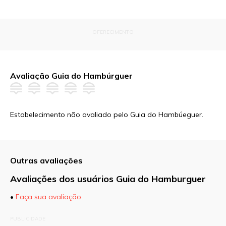
OFERECIMENTO
Avaliação Guia do Hambúrguer
Estabelecimento não avaliado pelo Guia do Hambúeguer.
Outras avaliações
Avaliações dos usuários Guia do Hamburguer
•
Faça sua avaliação
O seu endereço de e-mail não será publicado.
PUBLICIDADE
Campos obrigatórios são marcados com
*