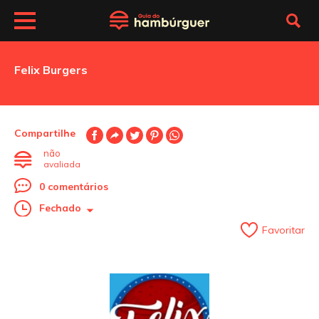
Felix Burgers
Compartilhe
não
avaliada
0 comentários
Fechado
Favoritar