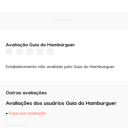
OFERECIMENTO
Avaliação Guia do Hambúrguer
Estabelecimento não avaliado pelo Guia do Hambúeguer.
Outras avaliações
Avaliações dos usuários Guia do Hamburguer
•
Faça sua avaliação
O seu endereço de e-mail não será publicado.
PUBLICIDADE
Campos obrigatórios são marcados com
*