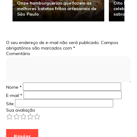
Onze hamburguerias que fazem as
Oito hambu
melhores batatas fritas artesanais de
celebridade
São Paulo
sabia
O seu endereço de e-mail não será publicado.
Campos
obrigatórios são marcados com
*
Comentário
Nome
*
E-mail
*
Site
Sua avaliação
1
2
3
4
5