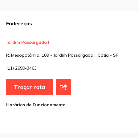
Comentário
Endereços
Jardim Passargada I
Nome
*
R. Mesopotâmia, 109 - Jardim Passargada I, Cotia - SP
(11) 2690-3463
E-mail
*
Traçar rota
Site
Horários de Funcionamento
Sua avaliação