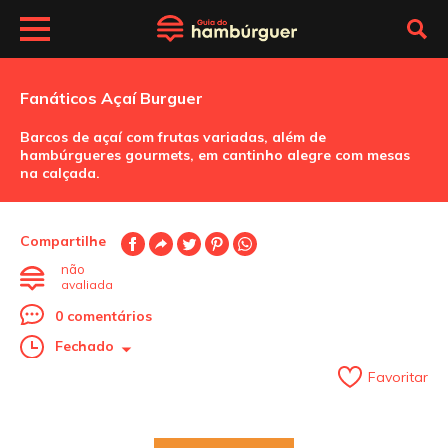
Fanáticos Açaí Burguer
Barcos de açaí com frutas variadas, além de
hambúrgueres gourmets, em cantinho alegre com mesas
na calçada.
Compartilhe
não
avaliada
0 comentários
Fechado
Favoritar