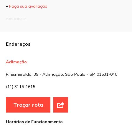
•
Faça sua avaliação
O seu endereço de e-mail não será publicado.
PUBLICIDADE
Campos obrigatórios são marcados com
*
Comentário
Endereços
Aclimação
Nome
*
R. Esmeralda, 39 - Aclimação, São Paulo - SP, 01531-040
(11) 3115-1615
E-mail
*
Traçar rota
Site
Horários de Funcionamento
Sua avaliação