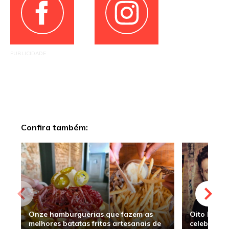
PUBLICIDADE
Confira também:
Onze hamburguerias que fazem as
Oito hambu
melhores batatas fritas artesanais de
celebridade