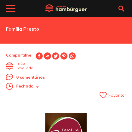
Família Presto
Compartilhe
não
avaliada
0 comentários
Fechado
Favoritar