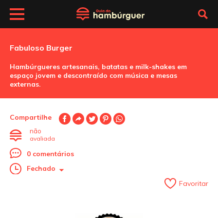
Fabuloso Burger
Hambúrgueres artesanais, batatas e milk-shakes em
espaço jovem e descontraído com música e mesas
externas.
Compartilhe
não
avaliada
0 comentários
Fechado
Favoritar