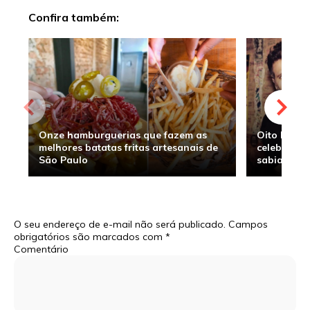
Confira também:
Onze hamburguerias que fazem as
Oito hambu
melhores batatas fritas artesanais de
celebridade
São Paulo
sabia
O seu endereço de e-mail não será publicado.
Campos
obrigatórios são marcados com
*
Comentário