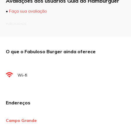
Avaliações dos usuários Guia do Hamburguer
•
Faça sua avaliação
O seu endereço de e-mail não será publicado.
PUBLICIDADE
Campos obrigatórios são marcados com
*
Comentário
O que o Fabuloso Burger ainda oferece
Nome
*
Wi-fi
E-mail
*
Endereços
Site
Campo Grande