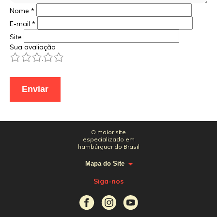
Nome
*
E-mail
*
Site
Sua avaliação
1
2
3
4
5
O maior site
especializado em
hambúrguer do Brasil
Mapa do Site
Siga-nos