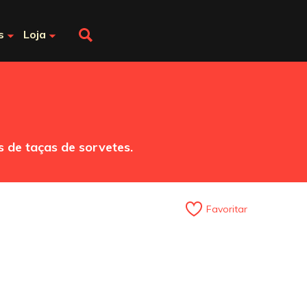
s
Loja
 de taças de sorvetes.
Favoritar