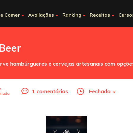
e Comer
Avaliações
Ranking
Receitas
Curso
 Beer
rve hambúrgueres e cervejas artesanais com opções
o
1 comentários
Fechado
liada