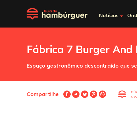
Notícias
Ond
Fábrica 7 Burger And
Espaço gastronômico descontraído que se
nã
Compartilhe
ava