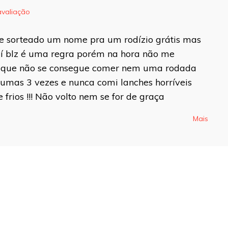
avaliação
blicado.
Campos obrigatórios são
 e sorteado um nome pra um rodízio grátis mas
aí blz é uma regra porém na hora não me
io que não se consegue comer nem uma rodada
á umas 3 vezes e nunca comi lanches horríveis
rios !!! Não volto nem se for de graça
Mais