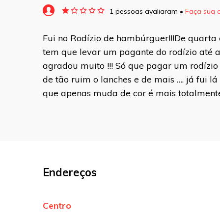
1 pessoas avaliaram •
Faça sua 
O seu endereço de e-mail não será pu
Fui no Rodízio de hambúrguer!!!De quarta
marcados com
*
tem que levar um pagante do rodízio até 
Comentário
agradou muito !!! Só que pagar um rodíz
de tão ruim o lanches e de mais …. já fui l
que apenas muda de cor é mais totalmente f
Nome
*
E-mail
*
Endereços
Site
Sua avaliação
Centro