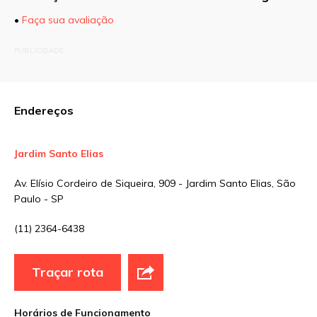
•
Faça sua avaliação
O seu endereço de e-mail não será publicado.
PUBLICIDADE
Campos obrigatórios são marcados com
*
Comentário
Endereços
Jardim Santo Elias
Nome
*
Av. Elísio Cordeiro de Siqueira, 909 - Jardim Santo Elias, São
Paulo - SP
E-mail
*
(11) 2364-6438
Traçar rota
Site
Horários de Funcionamento