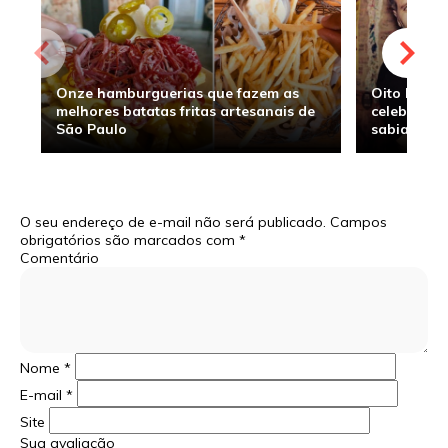
Onze hamburguerias que fazem as
Oito hambu
melhores batatas fritas artesanais de
celebridade
São Paulo
sabia
O seu endereço de e-mail não será publicado.
Campos
obrigatórios são marcados com
*
Comentário
Nome
*
E-mail
*
Site
Sua avaliação