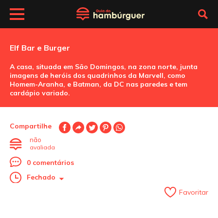
Elf Bar e Burger
A casa, situada em São Domingos, na zona norte, junta
imagens de heróis dos quadrinhos da Marvell, como
Homem-Aranha, e Batman, da DC nas paredes e tem
cardápio variado.
Compartilhe
não
avaliada
0 comentários
Fechado
Favoritar