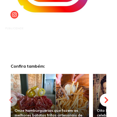
PUBLICIDADE
Confira também:
Onze hamburguerias que fazem as
Oito hambu
melhores batatas fritas artesanais de
celebridade