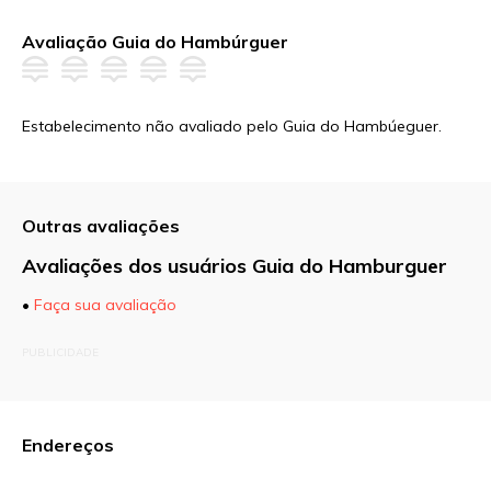
Avaliação Guia do Hambúrguer
Estabelecimento não avaliado pelo Guia do Hambúeguer.
Outras avaliações
Avaliações dos usuários Guia do Hamburguer
•
Faça sua avaliação
O seu endereço de e-mail não será publicado.
PUBLICIDADE
Campos obrigatórios são marcados com
*
Comentário
Endereços