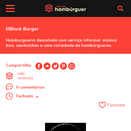
ElBlack Burger
Hamburgueria descolada com serviço informal, música
boa, sanduíches e uma variedade de hambúrgueres.
Compartilhe
não
avaliada
0 comentários
Fechado
Favoritar