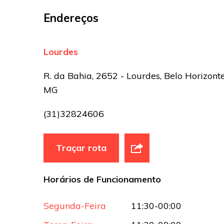
E-mail
*
Endereços
Site
Lourdes
Sua avaliação
R. da Bahia, 2652 - Lourdes, Belo Horizonte
MG
(31)32824606
Traçar rota
Horários de Funcionamento
Segunda-Feira
11:30-00:00