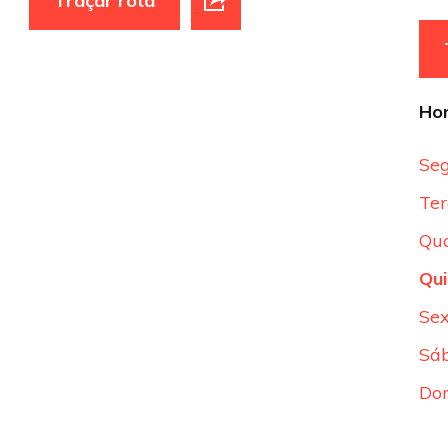
Traçar rota
Hor
Seg
Ter
Qua
Qui
Sex
Sá
Do