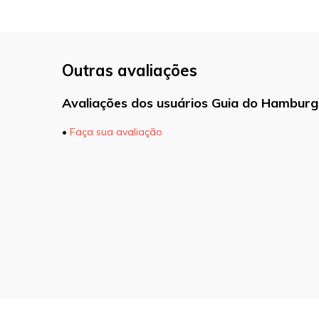
Outras avaliações
Avaliações dos usuários Guia do Hamburg
•
Faça sua avaliação
O seu endereço de e-mail não será pu
marcados com
*
Comentário
Nome
*