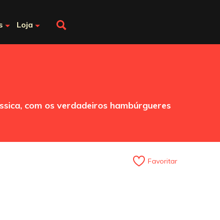
s
Loja
ássica, com os verdadeiros hambúrgueres
Favoritar