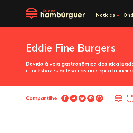
Notícias
Ond
Eddie Fine Burgers
Devido à veia gastronômica dos idealiza
e milkshakes artesanais na capital mineira
nã
Compartilhe
ava