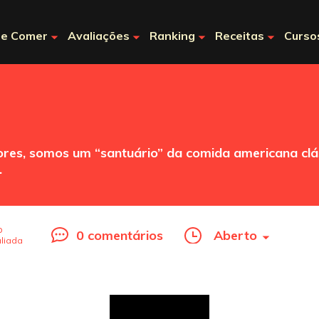
e Comer
Avaliações
Ranking
Receitas
Curso
dores, somos um “santuário” da comida americana cl
.
o
0 comentários
Aberto
liada