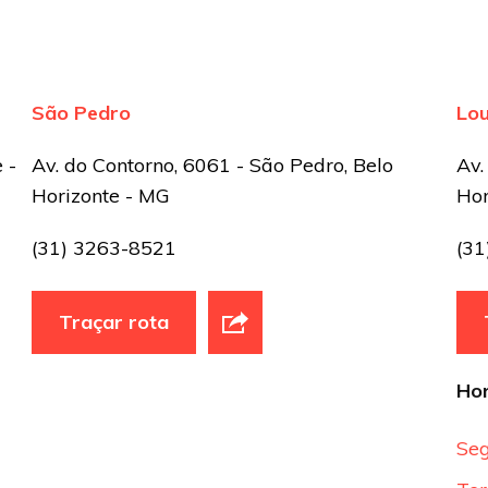
São Pedro
Lo
 -
Av. do Contorno, 6061 - São Pedro, Belo
Av.
Horizonte - MG
Hor
(31) 3263-8521
(3
Traçar rota
Hor
Seg