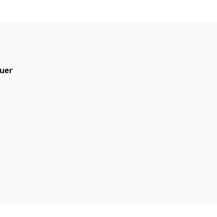
uer
blicado.
Campos obrigatórios são