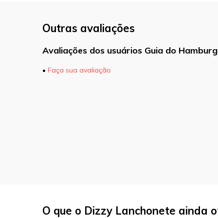
Outras avaliações
Avaliações dos usuários Guia do Hamburg
•
Faça sua avaliação
O seu endereço de e-mail não será pu
marcados com
*
Comentário
Nome
*
O que o Dizzy Lanchonete ainda o
E-mail
*