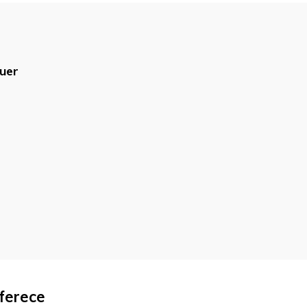
uer
blicado.
Campos obrigatórios são
ferece