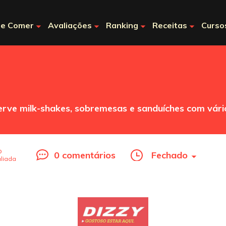
e Comer
Avaliações
Ranking
Receitas
Curso
rve milk-shakes, sobremesas e sanduíches com vár
o
0 comentários
Fechado
liada