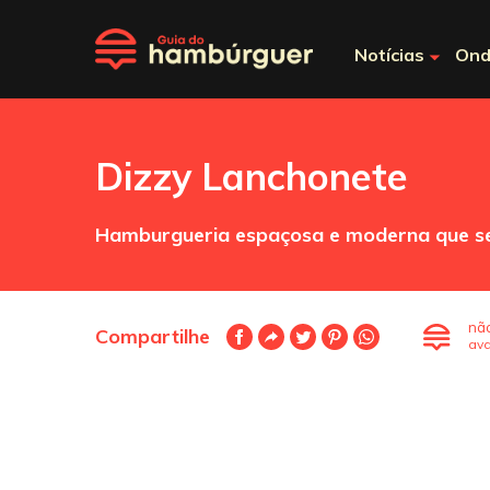
Notícias
Ond
Dizzy Lanchonete
Hamburgueria espaçosa e moderna que se
nã
Compartilhe
ava