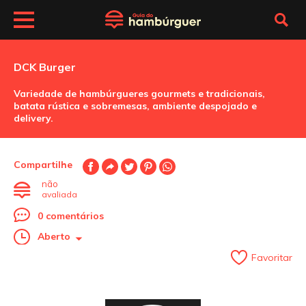
DCK Burger
Variedade de hambúrgueres gourmets e tradicionais,
batata rústica e sobremesas, ambiente despojado e
delivery.
Compartilhe
não
avaliada
0 comentários
Aberto
Favoritar