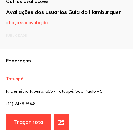
Outras avaliações
Avaliações dos usuários Guia do Hamburguer
•
Faça sua avaliação
O seu endereço de e-mail não será publicado.
PUBLICIDADE
Campos obrigatórios são marcados com
*
Comentário
Endereços
Tatuapé
Nome
*
R. Demétrio Ribeiro, 605 - Tatuapé, São Paulo - SP
(11) 2478-8948
E-mail
*
Traçar rota
Site