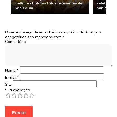
melhores batatas fritas artesanais de
celebridade
São Paulo
sabia
O seu endereço de e-mail não será publicado.
Campos
obrigatórios são marcados com
*
Comentário
Nome
*
E-mail
*
Site
Sua avaliação
1
2
3
4
5