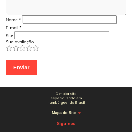
Nome
*
E-mail
*
Site
Sua avaliação
1
2
3
4
5
O maior site
especializado em
hambúrguer do Brasil
Mapa do Site
Siga-nos