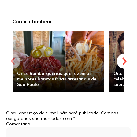
Confira também:
Onze hamburguerias que fazem as
Oito hambu
melhores batatas fritas artesanais de
celebridade
São Paulo
sabia
O seu endereço de e-mail não será publicado.
Campos
obrigatórios são marcados com
*
Comentário