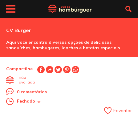
CV Burger
Aqui você encontra diversas opções de deliciosos
sanduíches, hambugeres, lanches e batatas especiais.
Compartilhe
não
avaliada
0 comentários
Fechado
Favoritar