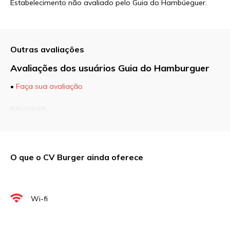
Estabelecimento não avaliado pelo Guia do Hambúeguer.
Outras avaliações
Avaliações dos usuários Guia do Hamburguer
•
Faça sua avaliação
O seu endereço de e-mail não será publicado.
PUBLICIDADE
Campos obrigatórios são marcados com
*
Comentário
O que o CV Burger ainda oferece
Nome
*
Wi-fi