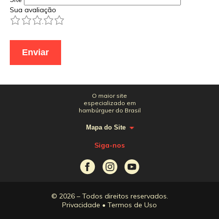
Sua avaliação
1
2
3
4
5
O maior site
especializado em
hambúrguer do Brasil
Mapa do Site
Siga-nos
© 2026 – Todos direitos reservados.
Privacidade
•
Termos de Uso