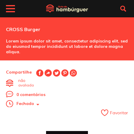
CROSS Burger
Lorem ipsum dolor sit amet, consectetur adipiscing elit, sed
do eiusmod tempor incididunt ut labore et dolore magna
aliqua.
Compartilhe
não
avaliada
0 comentários
Fechado
Favoritar