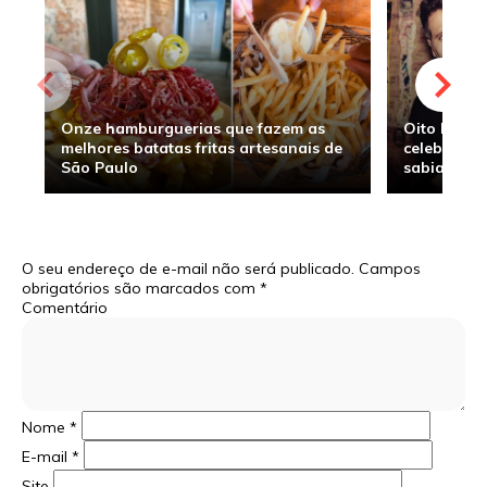
Onze hamburguerias que fazem as
Oito hambu
melhores batatas fritas artesanais de
celebridade
São Paulo
sabia
O seu endereço de e-mail não será publicado.
Campos
obrigatórios são marcados com
*
Comentário
Nome
*
E-mail
*
Site