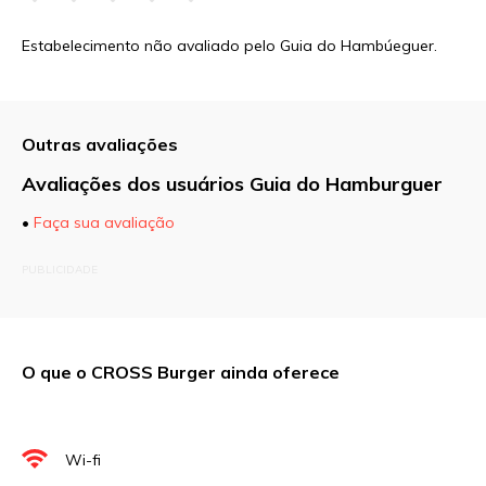
Estabelecimento não avaliado pelo Guia do Hambúeguer.
Outras avaliações
Avaliações dos usuários Guia do Hamburguer
•
Faça sua avaliação
O seu endereço de e-mail não será publicado.
PUBLICIDADE
Campos obrigatórios são marcados com
*
Comentário
O que o CROSS Burger ainda oferece
Nome
*
Wi-fi