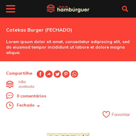
Cotekas Burger (FECHADO)
Lorem ipsum dolor sit amet, consectetur adipiscing elit, sed
do eiusmod tempor incididunt ut labore et dolore magna
aliqua.
Compartilhe
não
avaliada
0 comentários
Fechado
Favoritar