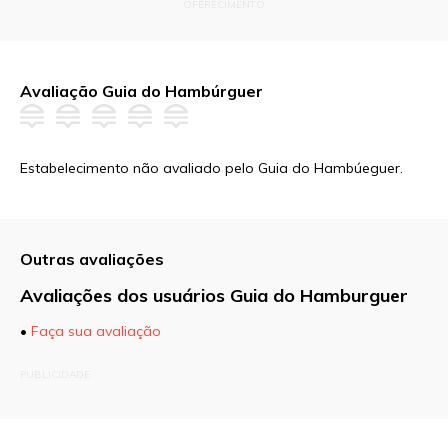
OFERECIMENTO
Avaliação Guia do Hambúrguer
Estabelecimento não avaliado pelo Guia do Hambúeguer.
Outras avaliações
Avaliações dos usuários Guia do Hamburguer
•
Faça sua avaliação
O seu endereço de e-mail não será publicado.
PUBLICIDADE
Campos obrigatórios são marcados com
*
Comentário