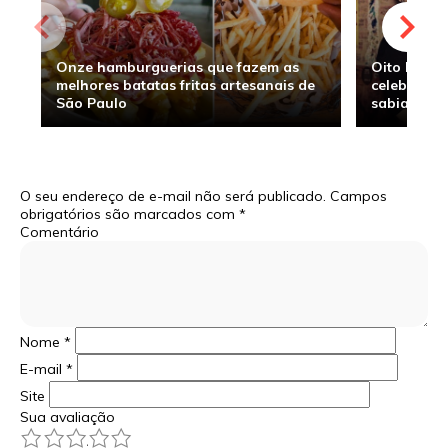
Onze hamburguerias que fazem as
Oito hambu
melhores batatas fritas artesanais de
celebridade
São Paulo
sabia
O seu endereço de e-mail não será publicado.
Campos
obrigatórios são marcados com
*
Comentário
Nome
*
E-mail
*
Site
Sua avaliação
1
2
3
4
5