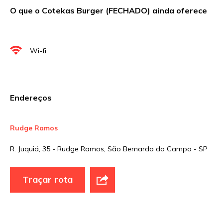
O que o Cotekas Burger (FECHADO) ainda oferece
Nome
*
Wi-fi
E-mail
*
Endereços
Site
Rudge Ramos
R. Juquiá, 35 - Rudge Ramos, São Bernardo do Campo - SP
Sua avaliação
Traçar rota