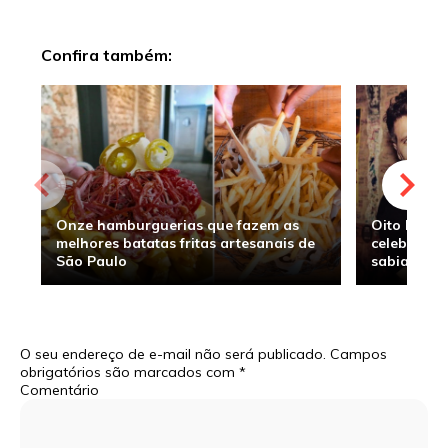
Confira também:
Onze hamburguerias que fazem as
Oito hambu
melhores batatas fritas artesanais de
celebridade
São Paulo
sabia
O seu endereço de e-mail não será publicado.
Campos
obrigatórios são marcados com
*
Comentário