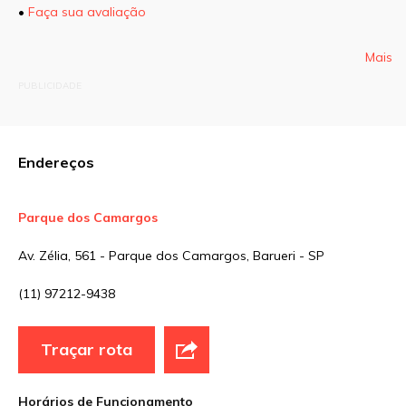
•
Faça sua avaliação
O seu endereço de e-mail não será publicado.
Campos obrigatórios são marcados com
*
Mais
PUBLICIDADE
Comentário
Endereços
Nome
*
Parque dos Camargos
Av. Zélia, 561 - Parque dos Camargos, Barueri - SP
E-mail
*
(11) 97212-9438
Site
Traçar rota
Sua avaliação
Horários de Funcionamento