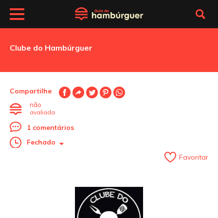
Clube do Hambúrguer
Compartilhe
não
avaliada
1 comentários
Fechado
Favoritar