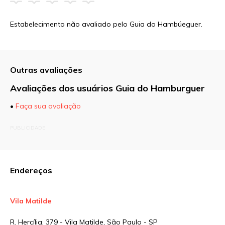
Estabelecimento não avaliado pelo Guia do Hambúeguer.
Outras avaliações
Avaliações dos usuários Guia do Hamburguer
•
Faça sua avaliação
O seu endereço de e-mail não será publicado.
PUBLICIDADE
Campos obrigatórios são marcados com
*
Comentário
Endereços
Vila Matilde
Nome
*
R. Hercília, 379 - Vila Matilde, São Paulo - SP