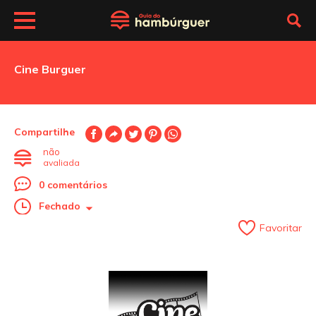
Cine Burguer
Compartilhe
não
avaliada
0 comentários
Fechado
Favoritar