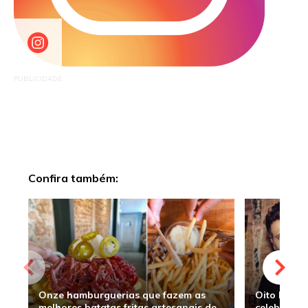
PUBLICIDADE
Confira também:
Onze hamburguerias que fazem as
Oito hambu
melhores batatas fritas artesanais de
celebridade